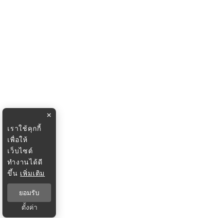
×
เราใช้คุกกี้
เพื่อให้
เว็บไซต์
ทำงานได้ดี
ขึ้น
เพิ่มเติม
ยอมรับ
ตั้งค่า