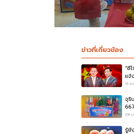
ข่าวที่เกี่ยวข้อง
“ซี
แจ้
15 ธ.
จุร
667
08 ม.
รู้ย