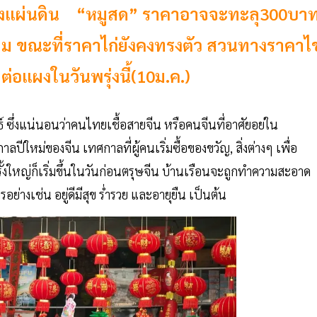
งทั้งแผ่นดิน “หมูสด” ราคาอาจจะทะลุ300บา
ตาม ขณะที่ราคาไก่ยังคงทรงตัว สวนทางราคาไข
่อแผงในวันพรุ่งนี้(10ม.ค.)
นธ์ ซึ่งแน่นอนว่าคนไทยเชื้อสายจีน หรือคนจีนที่อาศัยอย่ใน
ีใหม่ของจีน เทศกาลที่ผู้คนเริ่มซื้อของขวัญ, สิ่งต่างๆ เพื่อ
้งใหญ่ก็เริ่มขึ้นในวันก่อนตรุษจีน บ้านเรือนจะถูกทำความสะอาด
างเช่น อยู่ดีมีสุข ร่ำรวย และอายุยืน เป็นต้น