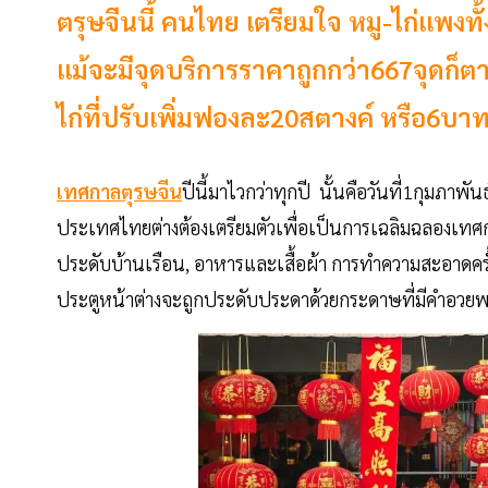
ตรุษจีนนี้ คนไทย เตรียมใจ หมู-ไก่แพ
แม้จะมีจุดบริการราคาถูกกว่า667จุดก็
ไก่ที่ปรับเพิ่มฟองละ20สตางค์ หรือ6บาทต
เทศกาลตุรษจีน
ปีนี้มาไวกว่าทุกปี นั้นคือวันที่1กุมภาพั
ประเทศไทยต่างต้องเตรียมตัวเพื่อเป็นการเฉลิมฉลองเทศกาลป
ประดับบ้านเรือน, อาหารและเสื้อผ้า การทำความสะอาดครั
ประตูหน้าต่างจะถูกประดับประดาด้วยกระดาษที่มีคำอวยพรอย่