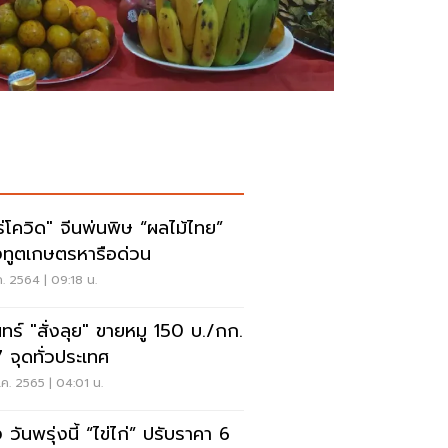
โร่โควิด" จีนพ่นพิษ “ผลไม้ไทย”
งทูตเกษตรหารือด่วน
ค. 2564 | 09:18 น.
ินทร์ "สั่งลุย" ขายหมู 150 บ./กก.
 จุดทั่วประเทศ
ค. 2565 | 04:01 น.
ัง วันพรุ่งนี้ “ไข่ไก่” ปรับราคา 6