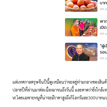
บาท
09 ม.
พาณ
เปิ
09 ม.
“ผู้
รอ
09 ม.
แต่เทศกาลตรุษจีนปีนี้ดูเหมือนว่าจะอยู่ท่ามกลางของสินค้า
ปลายปีที่ผ่านมาต่อเนื่องมาจนถึงวันนี้ และคาดว่ายิ่งใกล
ฬ โดยเฉพาะหมูที่น่าจะมีราคาสูงถึงกิโลกรัมละ300บาทแ