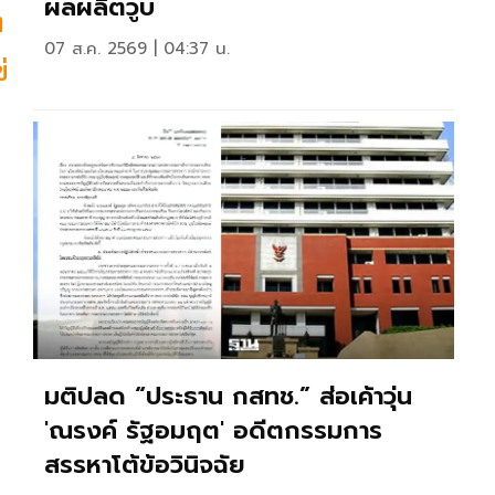
ผลผลิตวูบ
ท
07 ส.ค. 2569 | 04:37 น.
่
มติปลด “ประธาน กสทช.” ส่อเค้าวุ่น
'ณรงค์ รัฐอมฤต' อดีตกรรมการ
สรรหาโต้ข้อวินิจฉัย