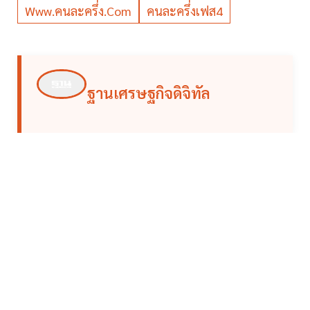
Www.คนละครึ่ง.com
คนละครึ่งเฟส4
ฐานเศรษฐกิจดิจิทัล