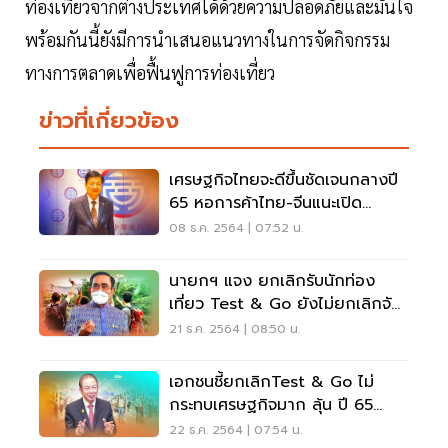
ท่องเที่ยวจากต่างประเทศได้ด้วยความปลอดภัยและมั่นใจ
พร้อมกันนี้ยังมีการนำเสนอแนวทางในการจัดกิจกรรม
ทางการตลาดเพื่อฟื้นฟูการท่องเที่ยว
ข่าวที่เกี่ยวข้อง
เศรษฐกิจไทยจะดีขึ้นชัดเจนกลางปี
65 หอการค้าไทย-จีนแนะเปิด
ประเทศต่อไป
08 ธ.ค. 2564 | 07:52 น.
นายกฯ แจง ยกเลิกรับนักท่อง
เที่ยว Test & Go ยังไม่ยกเลิกจัด
กิจกรรมปีใหม่
21 ธ.ค. 2564 | 08:50 น.
เอกชนชี้ยกเลิกTest & Go ไม่
กระทบเศรษฐกิจมาก ลุ้น ปี 65
นทท.ต่างชาติเข้าปท.ได้
22 ธ.ค. 2564 | 07:54 น.