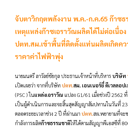
จับตาวิกฤตพลังงาน พ.ค.-ก.ค.65 ก๊าซธ
เหตุแหล่งก๊าซเอราวัณผลิตได้ไม่ต่อเน
ปตท.สผ.เข้าพื้นที่ติดตั้งแท่นผลิตเกิด
ราคาค่าไฟฟ้าพุ่ง
นายมนตรี ลาวัลย์ชัยกุล ประธานเจ้าหน้าที่บริหาร
บริษัท
เปิดเผยว่า จากที่บริษัท
ปตท.
สผ. เอนเนอร์ยี่ ดีเวลลอปเ
(PSC ) ใน
แหล่งเอราวัณ
แปลง G1/61 เมื่อช่วงปี 2562 ที่ผ
เป็นผู้ดำเนินการและจะสิ้นสุดสัญญาสัมปทานในวันที่ 
ตลอดระยะเวลาช่วง 2 ปี ที่ผ่านมา
ปตท.
สผ.พยายามที่จะขอเ
กำลังการผลิต
ก๊าซธรรมชาติ
ให้ได้ตามสัญญาพีเอสซีที่ 8