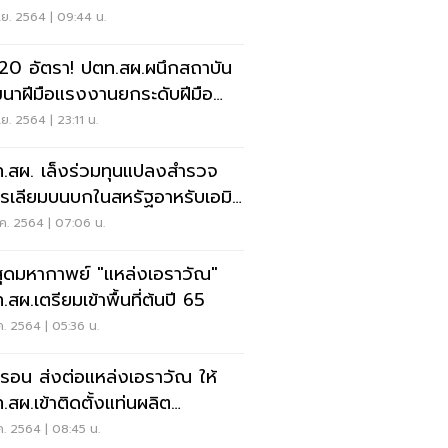
ฝั่งมาเลเซีย
ย. 2564 | 09:44 น.
 20 อัตรา! ปตท.สผ.ผนึกสถาบัน
นาฝีมือแรงงานยกระดับฝีมือ
าอาชีพช่าง
ย. 2564 | 23:11 น.
.สผ. เล็งร่วมทุนแปลงสำรวจ
ตรเลียมบนบกในสหรัฐอาหรับเอมิ
ส์
ค. 2564 | 07:06 น.
นสุดมหากาพย์ "แหล่งเอราวัณ"
สผ.เตรียมเข้าพื้นที่ต้นปี 65
ค. 2564 | 05:36 น.
รอน ส่งต่อแหล่งเอราวัณ ให้
.สผ.เข้าติดตั้งแท่นผลิต
ตรเลียม
ค. 2564 | 08:45 น.