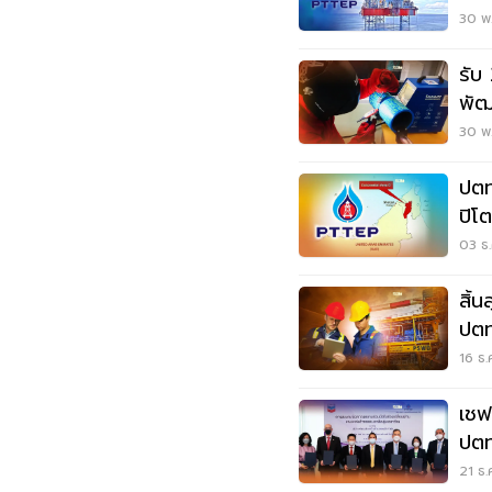
ชาย
30 พ.
รับ
พัฒ
สาข
30 พ.
ปตท
ปิโ
เรต
03 ธ.
สิ้
ปตท.
16 ธ.
เชฟ
ปตท
ปิโ
21 ธ.