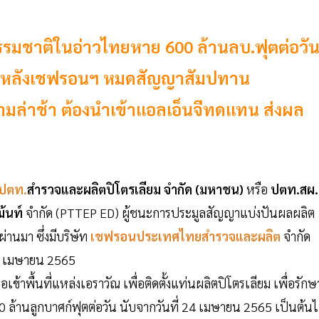
รรมชาติในอ่าวไทยหาย 600 ล้านลบ.ฟุตต่อวั
ื่อง หลังเชฟรอนฯ หมดสัญญาสัมปทาน
ความล่าช้า ต้องนำเข้าแอลเอ็นจีทดแทน ส่งผล
ปตท.
สำรวจและผลิตปิโตรเลียม
จำกัด (มหาชน)
หรือ
ปตท.สผ.
ม้นท์
จำกัด (PTTEP ED) ผู้ชนะการประมูลสัญญาแบ่งปันผลผลิต
่านมา ซึ่งมีบริษัท
เชฟรอนประเทศไทยสำรวจและผลิต
จำกัด
23 เมษายน 2565
ข้าพื้นที่แหล่งเอราวัณ เพื่อติดตั้งแท่นผลิตปิโตรเลียม เพื่อรักษ
00 ล้านลูกบาศก์ฟุตต่อวัน นับจากวันที่ 24 เมษายน 2565 เป็นต้น