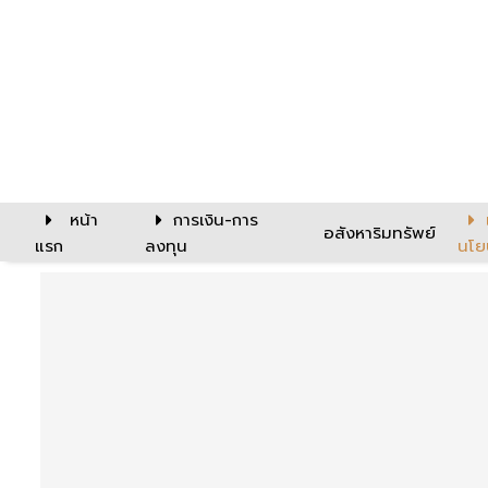
หน้า
การเงิน-การ
อสังหาริมทรัพย์
แรก
ลงทุน
นโย