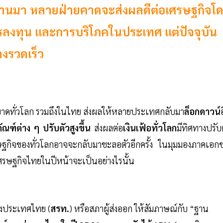
ที่ผ่านมา หลายฝ่ายคาดจะส่งผลดีต่อเศรษฐกิจโ
รลงทุน และการบริโภคในประเทศ แต่ปัจจุบัน
งรวดเร็ว
บาดทั่วโลก รวมถึงในไทย ส่งผลให้หลายประเทศกลับมา
ล็อกดาวน์
ัณฑ์ต่าง ๆ ปรับตัวสูงขึ้น
ส่งผลต่อ
เงินเฟ้อทั่วโลก
มีทิศทางปรับ
รษฐกิจของทั่วโลกอาจจะกลับมาชะลอตัวอีกครั้ง ในมุมมองภาคเอก
งเศรษฐกิจไทยในปีหน้าจะเป็นอย่างไรนั้น
่งประเทศไทย (
สรท.
) หรือสภาผู้ส่งออก ให้สัมภาษณ์กับ “ฐาน