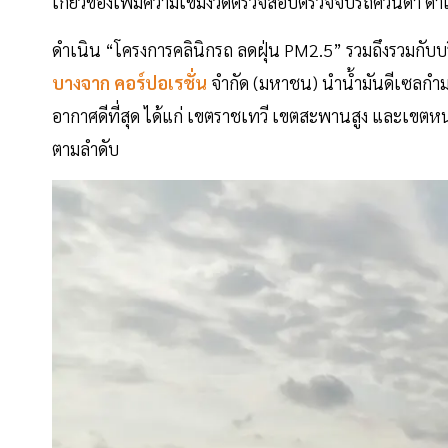
เกี่ยวข้องเพิ่มความเข้มงวดตรวจสอบตรวจจับรถควันดำ ดำ
ดำเนิน “โครงการคลินิกรถ ลดฝุ่น PM2.5” รวมถึงรวมกับบ
บางจาก คอร์ปอเรชั่น
จำกัด (มหาชน) นำน้ำมันดีเซลกำมะ
อากาศดีที่สุด ได้แก่ เขตราชเทวี เขตสะพานสูง และเขตห
ตามลำดับ