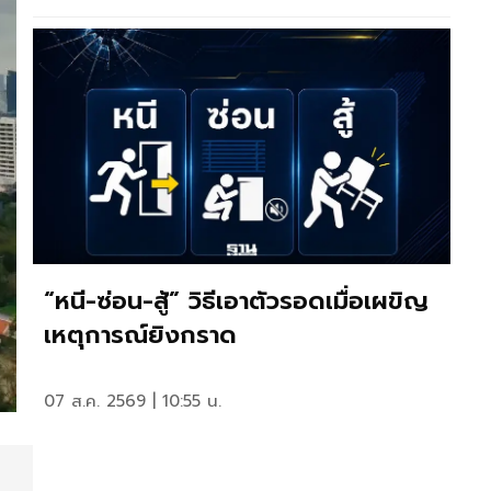
“หนี-ซ่อน-สู้” วิธีเอาตัวรอดเมื่อเผขิญ
เหตุการณ์ยิงกราด
07 ส.ค. 2569 | 10:55 น.