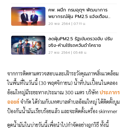
คพ. ผนึก กรมอุตุฯ พัฒนาการ
พยากรณ์ฝุ่น PM2.5 แจ้งเตือน
ประชาชน
20 พ.ย. 2564 | 07:11 น.
ลดฝุ่นPM2.5 รัฐเข้มตรวจจับ ปรับ
จริง-ห้ามใช้รถควันดำโคราช
27 พ.ย. 2564 | 05:48 น.
จากการติดตามตรวจสอบและเฝ้าระวังคุณภาพสิ่งแวดล้อม
ในพื้นที่ในวันนี้ (30 พฤศจิกายน) น้ำที่ปนเปื้อนในคลอง
อ้อมใหญ่มีระยะทางประมาณ 300 เมตร บริษัท
ประภากร
ออยล์
จำกัด ได้ร่วมกับเทศบาลตำบลอ้อมใหญ่ ได้ติดตั้งบูม
ป้องกันน้ำมันเรียบร้อยแล้ว และจะติดตั้งเครื่อง skimmer
ดูดน้ำมันในบ่ายวันนี้เพื่อนำไปกำจัดอย่างถูกวิธี ทั้งนี้