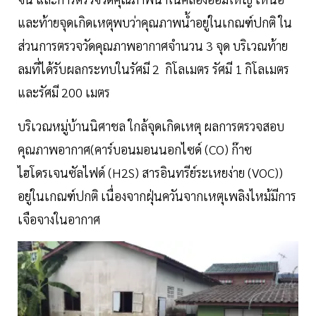
และท้ายจุดเกิดเหตุพบว่าคุณภาพน้ำอยู่ในเกณฑ์ปกติ ใน
ส่วนการตรวจวัดคุณภาพอากาศจำนวน 3 จุด บริเวณท้าย
ลมที่ได้รับผลกระทบในรัศมี 2 กิโลเมตร รัศมี 1 กิโลเมตร
และรัศมี 200 เมตร
บริเวณหมู่บ้านนิศาชล ใกล้จุดเกิดเหตุ ผลการตรวจสอบ
คุณภาพอากาศ(คาร์บอนมอนนอกไซด์ (CO) ก๊าซ
ไฮโดรเจนซัลไฟด์ (H2S) สารอินทรีย์ระเหยง่าย (VOC))
อยู่ในเกณฑ์ปกติ เนื่องจากฝุ่นควันจากเหตุเพลิงไหม้มีการ
เจือจางในอากาศ