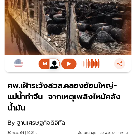
คพ.เฝ้าระวังสวล.คลองอ้อมใหญ่-
แม่น้ำท่าจีน จากเหตุเพลิงไหม้คลัง
น้ำมัน
By
ฐานเศรษฐกิจดิจิทัล
30 พ.ย. 64 | 10:21 น.
อัปเดตล่าสุด :
30 พ.ย. 64 | 17:51 น.