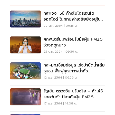
ทส.แจง 5ปี ก๊าซไนโตรเจนได
ออกไซด์ ในกทม.ค่าเฉลี่ยยังอยู่ใน
เกณฑ์มาตรฐาน
22 ต.ค. 2564 | 09:13 น.
ศกพ.เตรียมพร้อมรับมือฝุ่น PM2.5
ช่วงฤดูหนาว
25 ต.ค. 2564 | 09:59 น.
ทส.-มท.เชื่อมข้อมูล เร่งบำบัดน้ำเสีย
ชุมชน ฟื้นฟูคุณภาพน้ำทั่ว
ประเทศ
12 พ.ย. 2564 | 06:56 น.
รัฐเข้ม ตรวจจับ ปรับจริง – ห้ามใช้
รถควันดำ ป้องกันฝุ่น PM2.5
17 พ.ย. 2564 | 14:08 น.