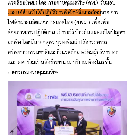
แวดล้อม(
ทส.
) โดย กรมควบคุมมลพิษ (คพ.) รับมอบ
รถยนต์สำหรับใช้ปฏิบัติการพิทักษ์สิ่งแวดล้อม
จาก การ
ไฟฟ้าฝ่ายผลิตแห่งประเทศไทย (
กฟผ.
) เพื่อเพิ่ม
ศักยภาพการปฏิบัติงาน เฝ้าระวัง ป้องกันและแก้ไขปัญหา
มลพิษ โดยมีนายจตุพร บุรุษพัฒน์ ปลัดกระทรวง
ทรัพยากรธรรมชาติและสิ่งแวดล้อม พร้อมผู้บริหาร ทส.
และ คพ. ร่วมเป็นสักขีพยาน ณ บริเวณห้องโถง ชั้น 1
อาคารกรมควบคุมมลพิษ