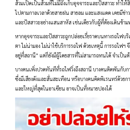
ส้วมเปิดเป็นส้วมที่ไม่มีถังเก็บอุจจาระและปัสสาวะ ทำให้ส
ไปตามกาลเวลาด้วยสายฝน สายลม และแสงแดด เคยมีข่าวว่า
และปัสสาวะอย่างแสนสาหัส เช่นเดียวกับผู้ที่ต้องเดินข้า
หากอุจจาระและปัสสาวะถูกปล่อยเรี่ยราดบนทางรถไฟบริเ
ตา ไม่น่ามอง ไม่น่าใช้บริการรถไฟ ด้วยเหตุนี้ การรถไฟฯ 
อยู่ที่สถานี” แต่ก็ยังมีผู้โดยสารที่ไม่สามารถทนได้ จำเป
บางคนเพิ่งปวดทันทีที่รถไฟวิ่งถึงสถานี บางคนติดพันกับก
ซึ่งมีเสียงดังและสั่นสะเทือน หรือบางคนคิดพิเรนทร์ด้วยก
และใหญ่ที่สุดในอาเซียน อาจเป็นที่หมายปองได้