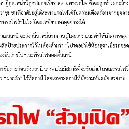
ิ่งปฏิกูลเหล่านี้ถูกปล่อยเรี่ยราดตามทางรถไฟ ซึ่งจะถูกชำระชะล้าง
ชุมชนที่อาศัยอยู่ใต้สะพานรถไฟได้รับความเดือดร้อนจากอุจจา
มทางรถไฟถ้าไม่ระวังจะเหยียบกองอุจจาระได้
วณสถานี จะส่งกลิ่นเหม็นรบกวนผู้โดยสาร และทำให้เกิดภาพอุจ
จึงติดป้ายประกาศไว้ในห้องส้วมว่า “โปรดอย่าใช้ห้องสุขาเมื่อรถจอด
็นต้องขับถ่ายในขณะที่รถไฟจอดที่สถานี
ารขับถ่ายก่อนถึงสถานี บางคนไม่มีสมาธิที่จะขับถ่ายในขณะรถไฟวิ่
าร “ฝากรัก” ไว้ที่สถานี โดยเฉพาะสถานีที่มีความทันสมัย สวยงาม