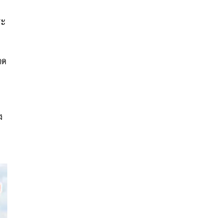
ระ
าด
ง