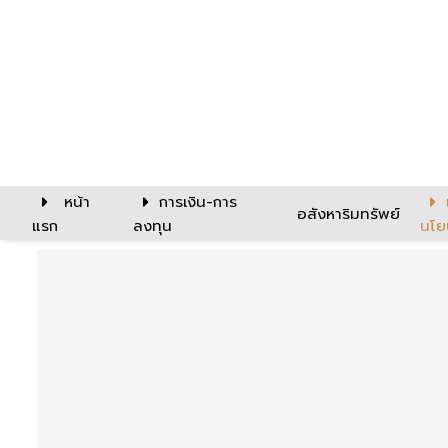
หน้า
การเงิน-การ
อสังหาริมทรัพย์
แรก
ลงทุน
นโย