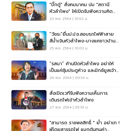
"บิ๊กตู่" สั่งคมนาคม ปม "สถานี
หัวลำโพง" ให้เปิดรับฟังความคิด
เห็นประชาชน
23 พ.ย. 2564 | 10:52 น.
“วัชระ”ยื่นป.ป.ช.สอบรถไฟฟ้าสาย
สีน้ำเงินหัวลำโพง-บางแคชาวบ้าน
เดือดร้อน
25 พ.ย. 2564 | 10:03 น.
“รสนา” ค้านปิดหัวลำโพง อย่าให้
เป็นแค่ซุ้มประตูห้าง และมิกซ์ยูสเจ้า
สัว
26 พ.ย. 2564 | 09:34 น.
สั่งเปิดเวทีรับฟังความเห็นการ
เดินรถไฟเข้าหัวลำโพง
27 พ.ย. 2564 | 05:10 น.
"สามารถ ราชพลสิทธิ์ " ย้ำ อย่าเท !
ผู้โดยสารรถไฟ แบกต้นทุนค่า