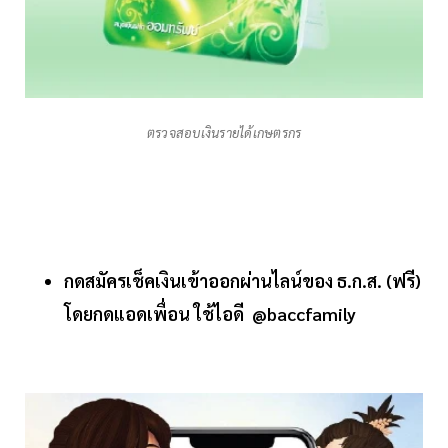
ตรวจสอบเงินรายได้เกษตรกร
กดสมัคร​เช็คเงิน​เข้าออกผ่านไลน์​ของ​ ธ.ก.ส.​ (ฟรี)
โดยกดแอดเพื่อน​ ใช้​ไอดี @baccfamily