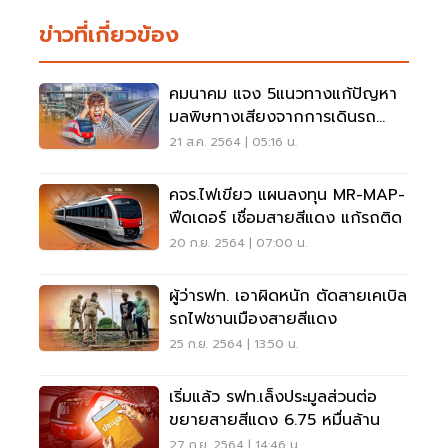
ข่าวที่เกี่ยวข้อง
คมนาคม แจง 5แนวทางแก้ปัญหา
มลพิษทางเสียงจากการเดินรถ
ไฟฟ้าสายสีแดง
21 ส.ค. 2564 | 05:16 น.
คจร.ไฟเขียว แผนลงทุน MR-MAP-
ฟีดเดอร์ เชื่อมสายสีแดง แก้รถติด
20 ก.ย. 2564 | 07:00 น.
ผู้ว่ารฟท. เอาผิดหนัก ตัดสายเคเบิล
รถไฟชานเมืองสายสีแดง
25 ก.ย. 2564 | 13:50 น.
เริ่มแล้ว รฟท.เล็งประมูลส่วนต่อ
ขยายสายสีแดง 6.75 หมื่นล้าน
27 ก.ย. 2564 | 14:46 น.