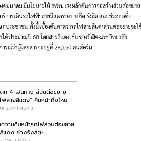
ทรวงคมนาคม มีนโยบายให้ รฟท. เร่งผลักดันการก่อสร้างส่วนต่อขยาย
บริการเดินรถไฟฟ้าสายสีแดงช่วงบางซื่อ-รังสิต และช่วงบางซื่อ-
แก่ประชาชน ทั้งนี้เบื้องต้นคาดว่ารถไฟสายสีแดงส่วนต่อขยายจะใช
ได้ประมาณปี 68 โดยสายสีแดงเข้ม ช่วงรังสิต-มหาวิทยาลัย
ารณ์ว่าผู้โดยสารจะอยู่ที่ 28,150 คนต่อวัน
เดท 4 เส้นทาง ส่วนต่อขยาย
ไฟสายสีแดง” คืบหน้าถึงไหน
ว
.ย. 2564 | 14:20 น.
งความคืบหน้ารถไฟส่วนต่อขยาย
สีแดง ช่วงรังสิต-
รรมศาสตร์ ถึงไหนแล้ว
.ย. 2564 | 10:51 น.