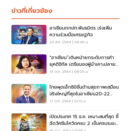
ข่าวที่เกี่ยวข้อง
อาเซียนถกปท.พันธมิตร เร่งเพิ่ม
ความร่วมมือเศรษฐกิจ
23 ส.ค. 2564 | 06:46 น.
"อาเซียน”เดินหน้ายกระดับการค้า
ยุคดิจิทัล เตรียมชงผู้นำเคาะปลาย
เดือนนี้
14 ต.ค. 2564 | 08:05 น.
ไทยผุดเอ็กซิบิชั่นด้านสุขภาพเสมือน
จริงใหญ่ที่สุดในอาเซียน20-22
ต.ค.นี้
17 ต.ค. 2564 | 01:13 น.
เปิดประเทศ 15 ธ.ค. เหมาะสมที่สุด ชี้
ฉีดวัคซีนโควิดครบ 2 เข็มครบระยะ
ภูมิขึ้น
18 ต.ค. 2564 | 01:35 น.