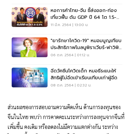
หอการค้าไทย-จีน ชี้ส่งออก-ท่อง
เที่ยวฟื้น ดัน GDP ปี 64 โต 1.5-
2.5%
11 มี.ค. 2564 | 13:00 น.
"ยารักษาโควิด-19" หมอมนูญเทียบ
ประสิทธิภาพโมลนูพิราเวียร์-ฟาวิพิร
าเวียร์
06 ต.ค. 2564 | 01:12 น.
ฉีดวัคซีนโควิดเด็ก หมอธีระแนะให้
สิทธิผู้ไม่ฉีดเข้าเรียนเทียบเท่าผู้ฉีด
08 ต.ค. 2564 | 02:32 น.
ส่วนผลของการสอบถามความคิดเห็น ด้านการลงทุนของ
จีนในไทย พบว่า การคาดคะเนระหว่างการลงทุนจากจีนที่
เพิ่มขึ้น คงเดิม หรือลดลงไม่มีความแตกต่างกัน ระหว่าง