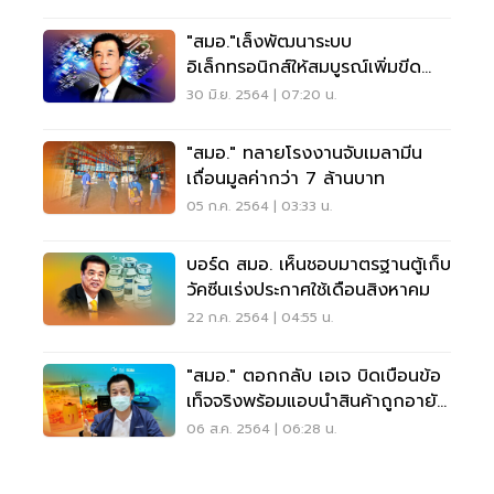
"สมอ."เล็งพัฒนาระบบ
อิเล็กทรอนิกส์ให้สมบูรณ์เพิ่มขีด
ความสามารถแข่งขันทางการค้า
30 มิ.ย. 2564 | 07:20 น.
"สมอ." ทลายโรงงานจับเมลามีน
เถื่อนมูลค่ากว่า 7 ล้านบาท
05 ก.ค. 2564 | 03:33 น.
บอร์ด สมอ. เห็นชอบมาตรฐานตู้เก็บ
วัคซีนเร่งประกาศใช้เดือนสิงหาคม
22 ก.ค. 2564 | 04:55 น.
"สมอ." ตอกกลับ เอเจ บิดเบือนข้อ
เท็จจริงพร้อมแอบนำสินค้าถูกอายัด
ไปจำหน่าย
06 ส.ค. 2564 | 06:28 น.