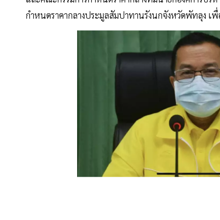
กำหนดราคากลางประมูลสัมปาทานรังนกจังหวัดพัทลุง เพื่อ