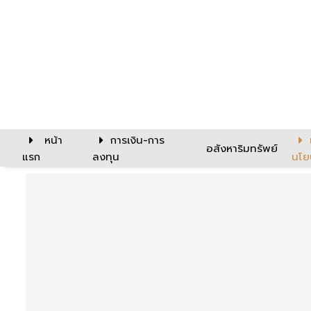
หน้า
การเงิน-การ
อสังหาริมทรัพย์
แรก
ลงทุน
นโย