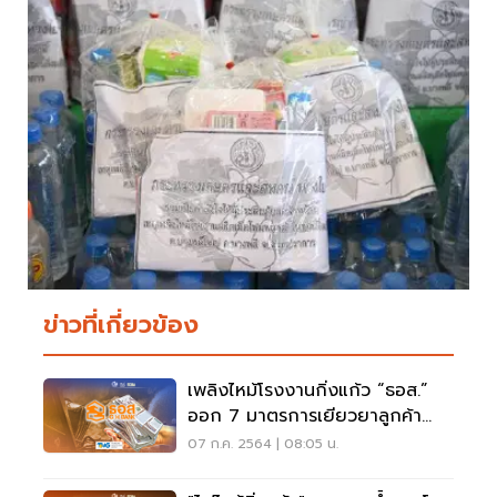
ข่าวที่เกี่ยวข้อง
เพลิงไหม้โรงงานกิ่งแก้ว “ธอส.”
ออก 7 มาตรการเยียวยาลูกค้า
เช็คด่วน
07 ก.ค. 2564 | 08:05 น.