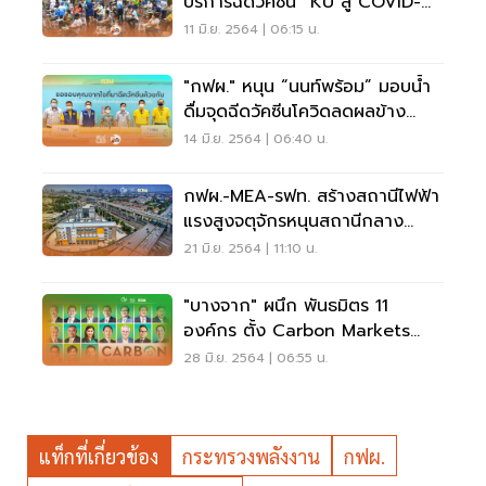
บริการฉีดวัคซีน “KU สู้ COVID-
19”
11 มิ.ย. 2564 | 06:15 น.
"กฟผ." หนุน “นนท์พร้อม” มอบน้ำ
ดื่มจุดฉีดวัคซีนโควิดลดผลข้าง
เคียง
14 มิ.ย. 2564 | 06:40 น.
กฟผ.-MEA-รฟท. สร้างสถานีไฟฟ้า
แรงสูงจตุจักรหนุนสถานีกลาง
บางซื่อ/ระบบรถไฟชานเมือง
21 มิ.ย. 2564 | 11:10 น.
"บางจาก" ผนึก พันธมิตร 11
องค์กร ตั้ง Carbon Markets
Club ครั้งแรกในไทย
28 มิ.ย. 2564 | 06:55 น.
แท็กที่เกี่ยวข้อง
กระทรวงพลังงาน
กฟผ.