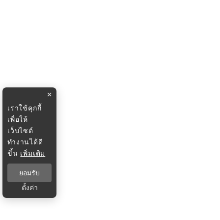
×
เราใช้คุกกี้
เพื่อให้
เว็บไซต์
ทำงานได้ดี
ขึ้น
เพิ่มเติม
ยอมรับ
ตั้งค่า