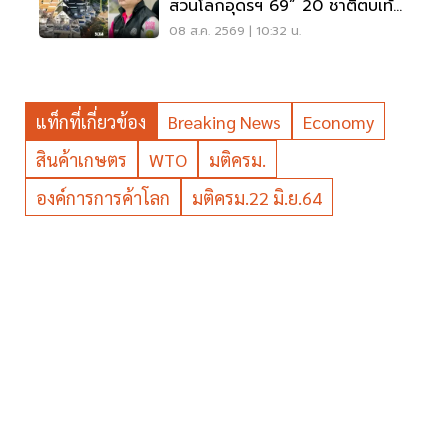
สวนโลกอุดรฯ 69” 20 ชาติตบเท้า
ร่วมโชว์นวัตกรรม
08 ส.ค. 2569 | 10:32 น.
แท็กที่เกี่ยวข้อง
Breaking News
Economy
สินค้าเกษตร
WTO
มติครม.
องค์การการค้าโลก
มติครม.22 มิ.ย.64