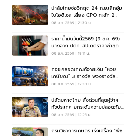
ปาล์มไทยจ่อวิกฤต 24 ก.ย.เลิกอุ้ม
ไบโอดีเซล เสี่ยง CPO ทะลัก 2
ล้านตัน
08 ส.ค. 2569 | 21:30 น.
ราคาน้ำมันวันนี้2569 (9 ส.ค. 69)
บางจาก ปตท. อัปเดตราคาล่าสุด
08 ส.ค. 2569 | 19:11 น.
กอช.คลอดเกณฑ์จ่ายเงิน “หวย
เกษียณ” 3 รางวัล พ่วงรางวัล
พิเศษ
08 ส.ค. 2569 | 12:30 น.
ปลัดมหาดไทย สั่งด่วนที่สุดผู้ว่าฯ
ทั่วประเทศ ยกระดับความปลอดภัย
โรงเรียน
08 ส.ค. 2569 | 12:25 น.
กรมวิชาการเกษตร เร่งเครื่อง “พืช