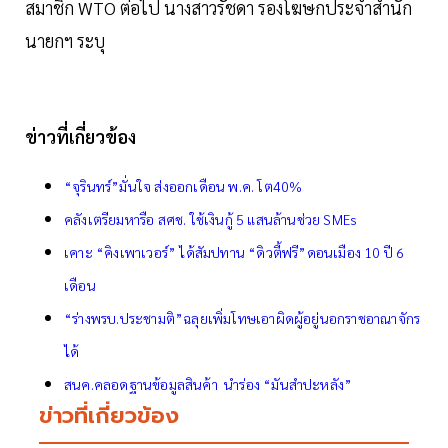
สมาชิก WTO ต่อไป นางสาวรัชดา รองโฆษกประจำสำนัก
นายกฯ ระบุ
ข่าวที่เกี่ยวข้อง
“จุรินทร์”มั่นใจ ส่งออกเดือน พ.ค. โต40%
คลังเตรียมหารือ สศช. ใช้เงินกู้ 5 แสนล้านช่วย SMEs
เคาะ “คิงเพาเวอร์” ได้สัมปทาน “ดิวตี้ฟรี”ดอนเมือง 10 ปี 6
เดือน
“ร่างพรบ.ประชามติ”ฉลุยเพิ่มโทษเอาผิดผู้อยู่นอกราชอาณาจักร
ได้
สนค.คลอดฐานข้อมูลสินค้า นำร่อง “มันสำปะหลัง”
ข่าวที่เกี่ยวข้อง