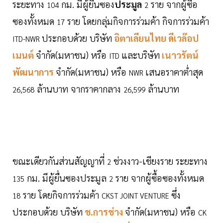
ระยะทาง
กม. มีผู้ยื่นซอง
ประมูล
ราย จากผู้ซื้อ
104
2
ซองทั้งหมด
ราย โดยกลุ่มกิจการร่วมค้า กิจการร่วมค้า
17
ประกอบด้วย บริษัท
อิตาเลียนไทย ดีเวล๊อป
ITD-NWR
เมนต์
จำกัด(มหาชน) หรือ
และบริษัท
เนาวรัตน์
ITD
พัฒนาการ
จำกัด(มหาชน) หรือ
เสนอราคาต่ำสุด
NWR
ล้านบาท จากราคากลาง
ล้านบาท
26,568
26,599
ขณะเดียวกันส่วนสัญญาที่
ช่วงงาว-เชียงราย ระยะทาง
2
กม. มีผู้ยื่นซองประมูล
ราย จากผู้ซื้อซองทั้งหมด
135
2
ราย โดยกิจการร่วมค้า
ซึ่ง
18
CKST JOINT VENTURE
ประกอบด้วย บริษัท
ช.การช่าง
จำกัด(มหาชน) หรือ
CK