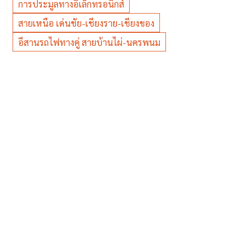
การประมูลทางอิเล็กทรอนิกส์
สายเหนือ เด่นชัย-เชียงราย-เชียงของ
อีสานรถไฟทางคู่ สายบ้านไผ่-นครพนม