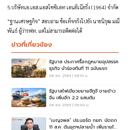
5.บริษัทเอ.เอส.แอสโซซิเอท เอนยิเนียริ่ง (1964) จำกัด
“ฐานเศรษฐกิจ” สอบถาม ข้อเท็จจริงไปยัง นายนิรุฒ มณี
พันธ์ ผู้ว่ารฟท. แต่ไม่สามารถติดต่อได้
ข่าวที่เกี่ยวข้อง
รัฐบาล ประกาศรื้อกฎหมายอุปสรรค
ธุรกิจ นำร่องทันที 11 ฉบับแรก
08 ส.ค. 2569 | 08:10 น.
รัฐบาลไฟเขียวขยายจีทูจี ขายข้าว
จีน เพิ่มอีก 2.2 แสนตัน
08 ส.ค. 2569 | 06:00 น.
“เบญจพล” ปธ.บอร์ด กยท. นัดถก
11 ส.ค. ดันอุตฯปลายน้ำ เพิ่มรายได้