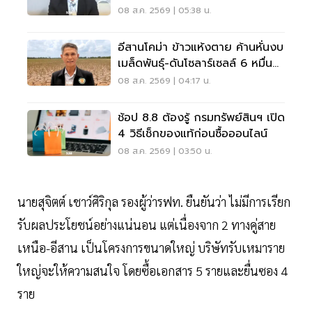
สวนยาง
08 ส.ค. 2569 | 05:38 น.
อีสานโคม่า ข้าวแห้งตาย ค้านหั่นงบ
เมล็ดพันธุ์-ดันโซลาร์เซลล์ 6 หมื่น
ล้าน
08 ส.ค. 2569 | 04:17 น.
ช้อป 8.8 ต้องรู้ กรมทรัพย์สินฯ เปิด
4 วิธีเช็กของแท้ก่อนซื้อออนไลน์
08 ส.ค. 2569 | 03:50 น.
นายสุจิตต์ เชาว์ศิริกุล รองผู้ว่ารฟท. ยืนยันว่า ไม่มีการเรียก
รับผลประโยชน์อย่างแน่นอน แต่เนื่องจาก 2 ทางคู่สาย
เหนือ-อีสาน เป็นโครงการขนาดใหญ่ บริษัทรับเหมาราย
ใหญ่จะให้ความสนใจ โดยซื้อเอกสาร 5 รายและยื่นซอง 4
ราย