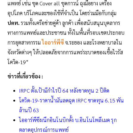
แพทย์ เช่น ชุด Cover all ชุดกาวน์ ถุงมือยาง เครื่อง
อุปโภค บริโภคและของใช้ที่จำเป็น โดยร่วมมือกับกลุ่ม
ปตท.
รวมทั้งเครือข่ายคู่ค้า ลูกค้า เพื่อสนับสนุนบุคลากร
ทางการแพทย์และประชาชน ทั้งในพื้นที่รอบเขตประกอบ
การอุตสาหกรรม
ไออาร์พีซี
จ.ระยอง และโรงพยาบาลใน
จังหวัดต่างๆ ให้ปลอดภัยจากการแพร่ระบาดของเชื้อไวรัส
โควิด-19”
ข่าวที่เกี่ยวข้อง :
IRPC ตั้งเป้ามีกำไรปี 64 หลังขาดทุน 2 ปีติด
โควิด-19-ราคาน้ำมันลดฉุด IRPC ขาดทุน 6.15 พัน
ล้านปี 63
ไออาร์พีซีผนึกอินโนบิกตั้ง บ.อินโนโพลีเมด รุก
ตลาดอุปกรณ์การแพทย์