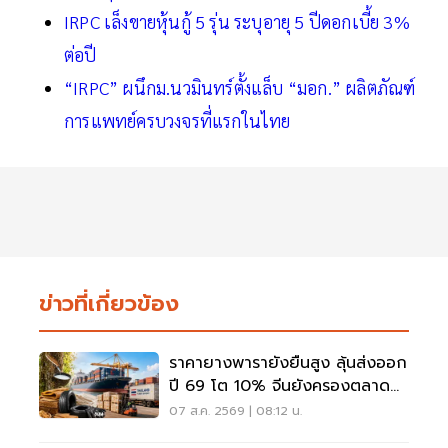
IRPC เล็งขายหุ้นกู้ 5 รุ่น ระบุอายุ 5 ปีดอกเบี้ย 3%
ต่อปี
“IRPC” ผนึกม.นวมินทร์ตั้งแล็บ “มอก.” ผลิตภัณฑ์
การแพทย์ครบวงจรที่แรกในไทย
ข่าวที่เกี่ยวข้อง
ราคายางพารายังยืนสูง ลุ้นส่งออก
ปี 69 โต 10% จีนยังครองตลาด
หลัก
07 ส.ค. 2569 | 08:12 น.