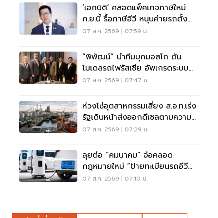
‘เอกนิติ’ คลอดแพ็คเกจภาษีใหม่
ก.ย.นี้ รื้อภาษีอีวี หนุนค่ายรถตั้ง
โรงงานในไทย
07 ส.ค. 2569 | 07:59 น.
“พิพัฒน์” นำทีมบุกมอสโก ดัน
โมเดลรถไฟรัสเซีย อัพเกรดระบบ
รางไทย
07 ส.ค. 2569 | 07:47 น.
ห่วงโซ่อุตสาหกรรมเสี่ยง ส.อ.ท.เร่ง
รัฐเดินหน้าส่งออกดีเซลตามความ
จำเป็น
07 ส.ค. 2569 | 07:29 น.
ลุยต่อ “คมนาคม” จ่อคลอด
กฎหมายใหม่ “ป้ายทะเบียนรถอีวี
สะท้อนแสง” บังคับใช้ปีนี้
07 ส.ค. 2569 | 07:10 น.