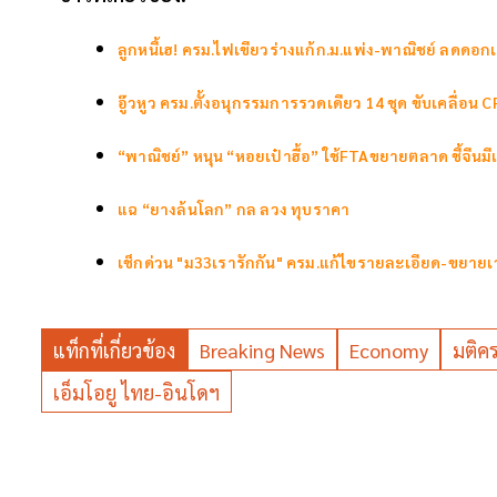
ลูกหนี้เฮ! ครม.ไฟเขียวร่างแก้ก.ม.แพ่ง-พาณิชย์ ลดดอกเ
อู๊วหูว ครม.ตั้งอนุกรรมการรวดเดียว 14 ชุด ขับเคลื่อ
“พาณิชย์” หนุน “หอยเป๋าฮื้อ” ใช้FTAขยายตลาด ชี้จีนมีแ
แฉ “ยางล้นโลก” กล ลวง ทุบราคา
เช็กด่วน "ม33เรารักกัน" ครม.แก้ไขรายละเอียด-ขยายเ
แท็กที่เกี่ยวข้อง
Breaking News
Economy
มติค
เอ็มโอยู ไทย-อินโดฯ