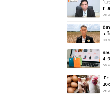
“เบ
11 
สว
08 ส.
อีสานโคม่า 
เมล็
ล้า
08 ส.
ช้อ
4 ว
08 ส.
เปิ
แซง
บา
08 ส.