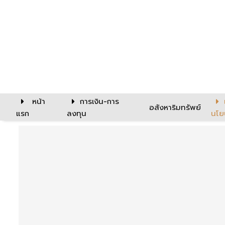
หน้า
การเงิน-การ
อสังหาริมทรัพย์
แรก
ลงทุน
นโย