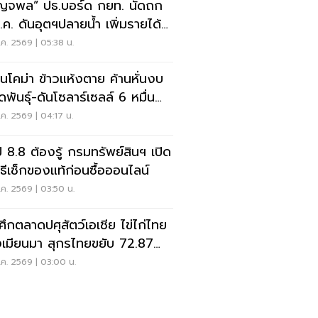
ญจพล” ปธ.บอร์ด กยท. นัดถก
ส.ค. ดันอุตฯปลายน้ำ เพิ่มรายได้
นยาง
ค. 2569 | 05:38 น.
ข้าวแห้งตาย ค้านหั่นงบ
ดพันธุ์-ดันโซลาร์เซลล์ 6 หมื่น
น
ค. 2569 | 04:17 น.
ป 8.8 ต้องรู้ กรมทรัพย์สินฯ เปิด
ิธีเช็กของแท้ก่อนซื้อออนไลน์
ค. 2569 | 03:50 น.
ดศึกตลาดปศุสัตว์เอเชีย ไข่ไก่ไทย
เมียนมา สุกรไทยขยับ 72.87
ท
ค. 2569 | 03:00 น.