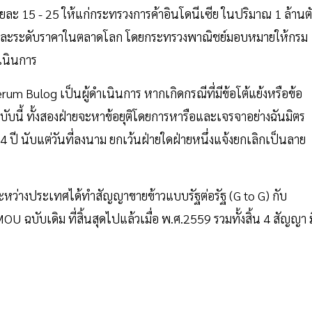
อยละ 15 - 25 ให้แก่กระทรวงการค้าอินโดนีเซีย ในปริมาณ 1 ล้านต
ะเทศและระดับราคาในตลาดโลก โดยกระทรวงพาณิชย์มอบหมายให้กรม
เนินการ
um Bulog เป็นผู้ดำเนินการ หากเกิดกรณีที่มีข้อโต้แย้งหรือข้อ
ฉบับนี้ ทั้งสองฝ่ายจะหาข้อยุติโดยการหารือและเจรจาอย่างฉันมิตร
 ปี นับแต่วันที่ลงนาม ยกเว้นฝ่ายใดฝ่ายหนึ่งแจ้งยกเลิกเป็นลาย
าระหว่างประเทศได้ทำสัญญาขายข้าวแบบรัฐต่อรัฐ (G to G) กับ
U ฉบับเดิม ที่สิ้นสุดไปแล้วเมื่อ พ.ศ.2559 รวมทั้งสิ้น 4 สัญญา ม