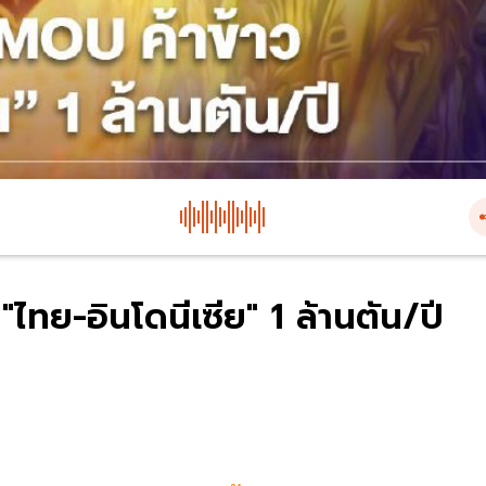
"ไทย-อินโดนีเซีย" 1 ล้านตัน/ปี