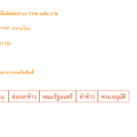
บี้ยผิดนัดชำระ 7.5% เหลือ 5 %
น CPTPP -ปราบโกง
ววรุ่ง
วลาการกดรับสิทธิ์
รม.
ส่งออกข้าว
คณะรัฐมนตรี
ค้าข้าว
ครม.อนุมัติ