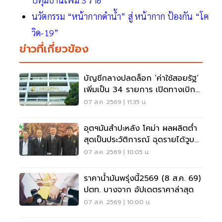
นวัตกรรม “หน้ากากดำน้ำ” สู่ หน้ากาก ป้องกัน “โค
วิด-19”
ข่าวที่เกี่ยวข้อง
บัญชีกลางปลดล็อก ‘ค่าใช้สอยรัฐ‘
เพิ่มเป็น 34 รายการ เปิดทางเบิก
ค่าซอฟต์แวร์
07 ส.ค. 2569 | 11:35 น.
อุตฯมันสำปะหลัง โคม่า ผลผลิตต่ำ
สุดเป็นประวัติการณ์ ฉุดรายได้วูบ
กว่า 8.5 หมื่นล้าน
07 ส.ค. 2569 | 10:05 น.
ราคาน้ำมันพรุ่งนี้2569 (8 ส.ค. 69)
ปตท. บางจาก อัปเดตราคาล่าสุด
07 ส.ค. 2569 | 10:00 น.