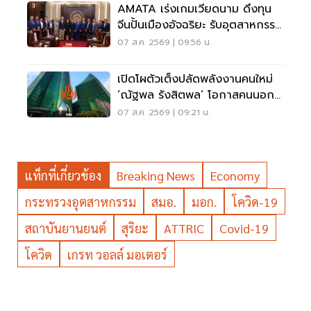
AMATA เร่งเกมเวียดนาม ดึงทุน
จีนปั้นเมืองอัจฉริยะ รับอุตสาหกรรม
ไฮเทค
07 ส.ค. 2569 | 09:56 น.
เปิดโผตัวเต็งปลัดพลังงานคนใหม่
‘ณัฐพล รังสิตพล’ โอกาสคนนอก
มาแรง 95%
07 ส.ค. 2569 | 09:21 น.
แท็กที่เกี่ยวข้อง
Breaking News
Economy
กระทรวงอุตสาหกรรม
สมอ.
มอก.
โควิด-19
สถาบันยานยนต์
สุริยะ
ATTRIC
Covid-19
โควิด
เกรท วอลล์ มอเตอร์