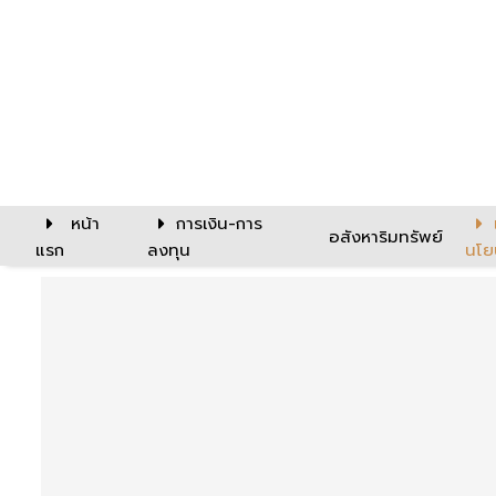
หน้า
การเงิน-การ
อสังหาริมทรัพย์
แรก
ลงทุน
นโย