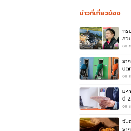
ข่าวที่เกี่ยวข้อง
กรม
สวน
ร่ว
08 ส.
ราค
ปตท
08 ส.
มหา
ปี 
08 ส.
จับ
ราค