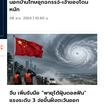
นอกบ้านโทษอุกฉกรรจ์-เจ้าของโดน
หนัก
08 ส.ค. 2569 | 10:40 น.
จีน เพิ่มรับมือ “พายุไต้ฝุ่นดอลฟิน”
แรงระดับ 3 จ่อขึ้นฝั่งตะวันออก