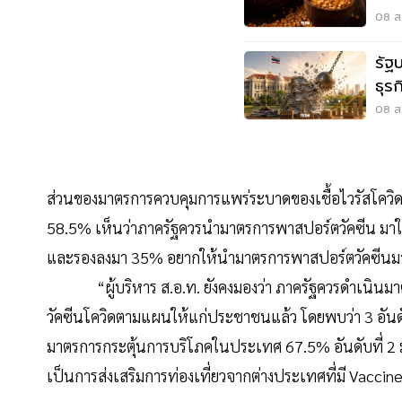
ราค
08 ส.
รัฐ
ธุร
08 ส.
ส่วนของมาตรการควบคุมการแพร่ระบาดของเชื้อไวรัสโควิดใน
58.5% เห็นว่าภาครัฐควรนำมาตรการพาสปอร์ตวัคซีน มาใช้ค
และรองลงมา 35% อยากให้นำมาตรการพาสปอร์ตวัคซีนมา
“ผู้บริหาร ส.อ.ท. ยังคงมองว่า ภาครัฐควรดำเนินมาตร
วัคซีนโควิดตามแผนให้แก่ประชาชนแล้ว โดยพบว่า 3 อันดับแ
มาตรการกระตุ้นการบริโภคในประเทศ 67.5% อันดับที่ 2 ม
เป็นการส่งเสริมการท่องเที่ยวจากต่างประเทศที่มี Vacci