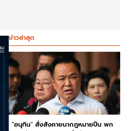
ข่าวล่าสุด
"อนุทิน" สั่งสังคายนากฎหมายปืน พก