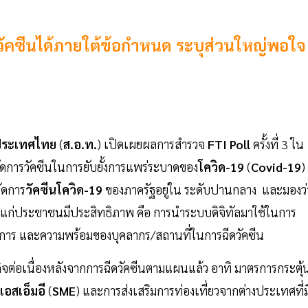
วัคซีนได้ภายใต้ข้อกำหนด ระบุส่วนใหญ่พอใจ
ประเทศไทย
(
ส.อ.ท.
) เปิดเผยผลการสำรวจ
FTI Poll
ครั้งที่ 3 ใน
รจัดการวัคซีนในการยับยั้งการแพร่ระบาดของ
โควิด-19
(
Covid-19
)
ัดการ
วัคซีนโควิด-19
ของภาครัฐอยู่ใน ระดับปานกลาง และมองว่
ห้แก่ประชาชนมีประสิทธิภาพ คือ การนำระบบดิจิทัลมาใช้ในการ
การ และความพร้อมของบุคลากร/สถานที่ในการฉีดวัคซีน
ิจต่อเนื่องหลังจากการฉีดวัคซีนตามแผนแล้ว อาทิ มาตรการกระตุ้
เอสเอ็มอี
(
SME
) และการส่งเสริมการท่องเที่ยวจากต่างประเทศที่ม