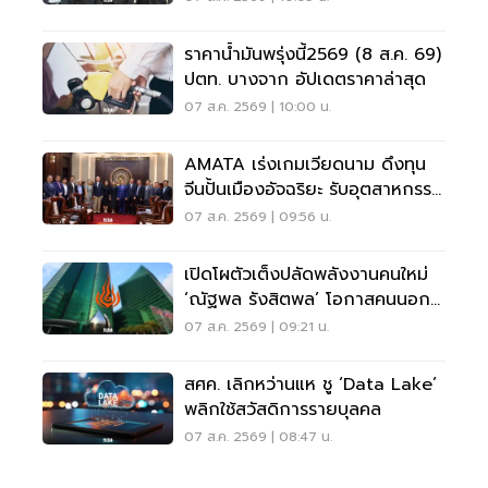
ราคาน้ำมันพรุ่งนี้2569 (8 ส.ค. 69)
ปตท. บางจาก อัปเดตราคาล่าสุด
07 ส.ค. 2569 | 10:00 น.
AMATA เร่งเกมเวียดนาม ดึงทุน
จีนปั้นเมืองอัจฉริยะ รับอุตสาหกรรม
ไฮเทค
07 ส.ค. 2569 | 09:56 น.
เปิดโผตัวเต็งปลัดพลังงานคนใหม่
‘ณัฐพล รังสิตพล’ โอกาสคนนอก
มาแรง 95%
07 ส.ค. 2569 | 09:21 น.
สศค. เลิกหว่านแห ชู ‘Data Lake’
พลิกใช้สวัสดิการรายบุลคล
07 ส.ค. 2569 | 08:47 น.