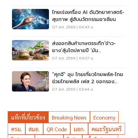
ไทยเร่งเครื่อง AI ดันวิทยาศาสตร์-
สุขภาพ สู่ฮับนวัตกรรมอาเซียน
07 ส.ค. 2569 | 04:43 น.
ส่งออกสินค้าเกษตรระทึก‘ข้าว-
ยาง’ลุ้นโตปลายปี ‘มัน
สำปะหลัง’โคม่ารับผลผลิตวูบ
07 ส.ค. 2569 | 04:37 น.
“ศุภจี” อุบ ไทยเที่ยวไทยพลัส-ไทย
ช่วยไทยพลัส เฟส 2 ขอกรอง
รอบคอบ ก่อนชง ครม.
07 ส.ค. 2569 | 03:44 น.
แท็กที่เกี่ยวข้อง
Breaking News
Economy
ครม.
สมอ.
QR Code
มอก.
คณะรัฐมนตรี