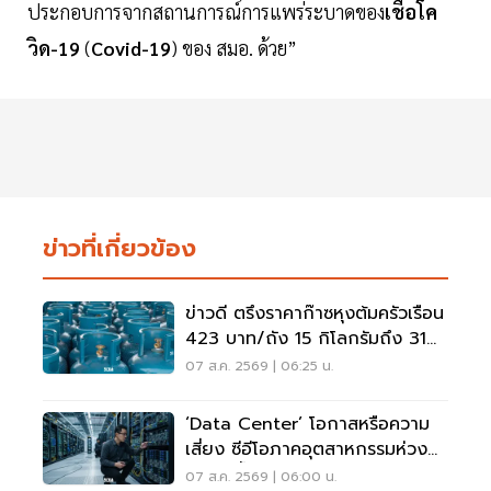
ประกอบการจากสถานการณ์การแพร่ระบาดของ
เชื้อโค
วิด-19
(
Covid-19
) ของ สมอ. ด้วย”
ข่าวที่เกี่ยวข้อง
ข่าวดี ตรึงราคาก๊าซหุงต้มครัวเรือน
423 บาท/ถัง 15 กิโลกรัมถึง 31
ต.ค. 69
07 ส.ค. 2569 | 06:25 น.
‘Data Center’ โอกาสหรือความ
เสี่ยง ซีอีโอภาคอุตสาหกรรมห่วง
ไฟฟ้า-น้ำ
07 ส.ค. 2569 | 06:00 น.