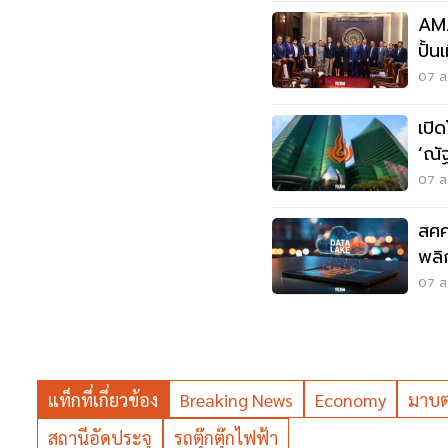
AMA
ปั้
ไฮเ
07 ส.
เปิ
‘ณัฐพ
แร
07 ส.
สศค
พลิ
07 ส.
แท็กที่เกี่ยวข้อง
Breaking News
Economy
มาบต
สถานีอัดประจุ
รถตุ๊กตุ๊กไฟฟ้า