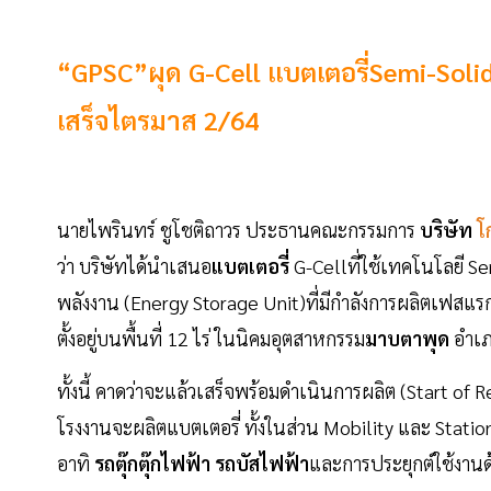
“GPSC”ผุด G-Cell แบตเตอรี่Semi-So
เสร็จไตรมาส 2/64
นายไพรินทร์ ชูโชติถาวร ประธานคณะกรรมการ
บริษัท
โก
ว่า บริษัทได้นำเสนอ
แบตเตอรี่
G-Cellที่ใช้เทคโนโลยี 
พลังงาน (Energy Storage Unit)ที่มีกำลังการผลิตเฟสแร
ตั้งอยู่บนพื้นที่ 12 ไร่ ในนิคมอุตสาหกรรม
มาบตาพุด
อำเภอ
ทั้งนี้ คาดว่าจะแล้วเสร็จพร้อมดำเนินการผลิต (Start o
โรงงานจะผลิตแบตเตอรี่ ทั้งในส่วน Mobility และ Stati
อาทิ
รถตุ๊กตุ๊กไฟฟ้า รถบัสไฟฟ้า
และการประยุกต์ใช้งานด้