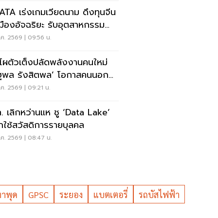
TA เร่งเกมเวียดนาม ดึงทุนจีน
นเมืองอัจฉริยะ รับอุตสาหกรรม
ทค
ค. 2569 | 09:56 น.
ดโผตัวเต็งปลัดพลังงานคนใหม่
ล รังสิตพล’ โอกาสคนนอกมา
ง 95%
ค. 2569 | 09:21 น.
. เลิกหว่านแห ชู ‘Data Lake’
กใช้สวัสดิการรายบุลคล
ค. 2569 | 08:47 น.
าพุด
GPSC
ระยอง
แบตเตอรี่
รถบัสไฟฟ้า