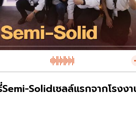
ี่Semi-Solidเซลล์แรกจากโรงงา