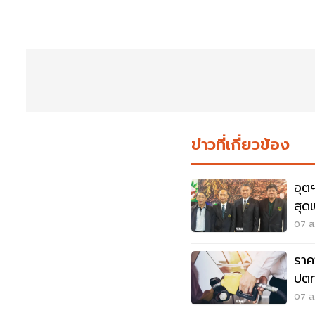
ข่าวที่เกี่ยวข้อง
อุต
สุด
กว่า
07 ส.
ราค
ปตท
07 ส.