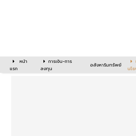
หน้า
การเงิน-การ
อสังหาริมทรัพย์
แรก
ลงทุน
นโย