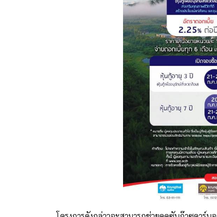
โครงการดังกล่าวจะสามารถช่วยดูดซับก๊าซคาร์บอนไดออก