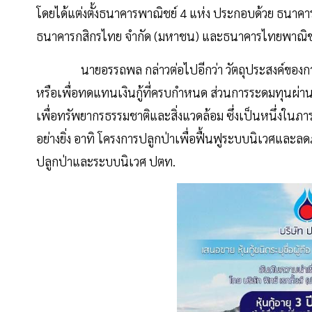
โดยได้แต่งตั้งธนาคารพาณิชย์ 4 แห่ง ประกอบด้วย ธนาคา
ธนาคารกสิกรไทย จำกัด (มหาชน) และธนาคารไทยพาณิชย์ จ
นายอรรถพล กล่าวต่อไปอีกว่า วัตถุประสงค์ของการออกห
หรือเพื่อทดแทนเงินกู้ที่ครบกำหนด ส่วนการระดมทุนผ่านหุ้
เพื่อทรัพยากรธรรมชาติและสิ่งแวดล้อม ซึ่งเป็นหนึ่งในภารก
อย่างยิ่ง อาทิ โครงการปลูกป่าเพื่อฟื้นฟูระบบนิเวศและล
ปลูกป่าและระบบนิเวศ ปตท.