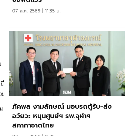
07 ส.ค. 2569 | 11:35 น.
ย
มี
วย
ภัคพล งามลักษณ์ มอบรถตู้รับ-ส่ง
ทน
อวัยวะ หนุนศูนย์ฯ รพ.จุฬาฯ
สภากาชาดไทย