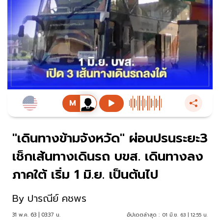
"เดินทางข้ามจังหวัด" ผ่อนปรนระยะ3
เช็กเส้นทางเดินรถ บขส. เดินทางลง
ภาคใต้ เริ่ม 1 มิ.ย. เป็นต้นไป
By
ปารณีย์ คชพร
31 พ.ค. 63 | 03:37 น.
อัปเดตล่าสุด :
01 มิ.ย. 63 | 12:55 น.