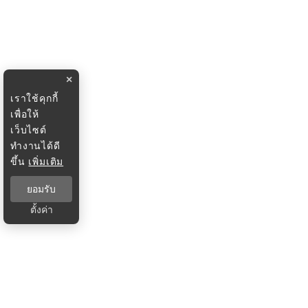
×
เราใช้คุกกี้
เพื่อให้
เว็บไซต์
ทำงานได้ดี
ขึ้น
เพิ่มเติม
ยอมรับ
ตั้งค่า