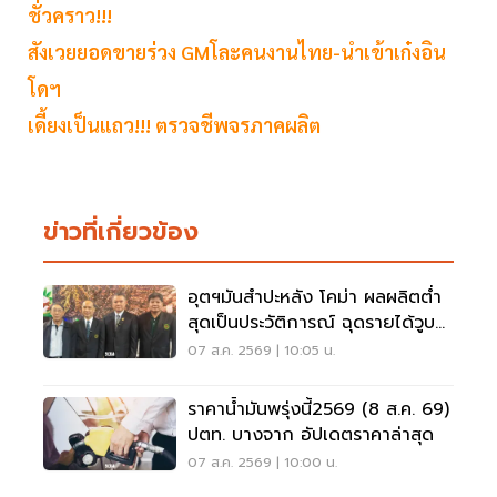
ชั่วคราว!!!
สังเวยยอดขายร่วง GMโละคนงานไทย-นำเข้าเก๋งอิน
โดฯ
เดี้ยงเป็นแถว!!! ตรวจชีพจรภาคผลิต
ข่าวที่เกี่ยวข้อง
อุตฯมันสำปะหลัง โคม่า ผลผลิตต่ำ
สุดเป็นประวัติการณ์ ฉุดรายได้วูบ
กว่า 8.5 หมื่นล้าน
07 ส.ค. 2569 | 10:05 น.
ราคาน้ำมันพรุ่งนี้2569 (8 ส.ค. 69)
ปตท. บางจาก อัปเดตราคาล่าสุด
07 ส.ค. 2569 | 10:00 น.