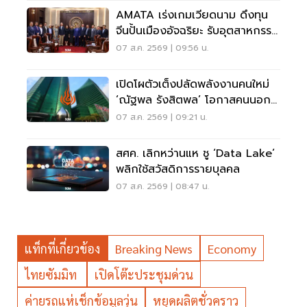
AMATA เร่งเกมเวียดนาม ดึงทุน
จีนปั้นเมืองอัจฉริยะ รับอุตสาหกรรม
ไฮเทค
07 ส.ค. 2569 | 09:56 น.
เปิดโผตัวเต็งปลัดพลังงานคนใหม่
‘ณัฐพล รังสิตพล’ โอกาสคนนอก
มาแรง 95%
07 ส.ค. 2569 | 09:21 น.
สศค. เลิกหว่านแห ชู ‘Data Lake’
พลิกใช้สวัสดิการรายบุลคล
07 ส.ค. 2569 | 08:47 น.
แท็กที่เกี่ยวข้อง
Breaking News
Economy
ไทยซัมมิท
เปิดโต๊ะประชุมด่วน
ค่ายรถแห่เช็กข้อมูลวุ่น
หยุดผลิตชั่วคราว