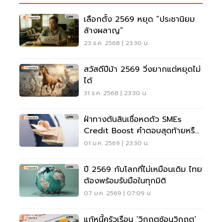
เลือกตั้ง 2569 หยุด “ประชานิยม
ล้างผลาญ”
23 ธ.ค. 2568 | 23:30 น.
สวัสดีปีม้า 2569 วิ่งยากแต่หยุดไม่
ได้
31 ธ.ค. 2568 | 23:30 น.
ฝ่าทางตันสินเชื่อหดตัว SMEs
Credit Boost คำตอบสุดท้ายหรือ
แค่ยาประคองอาการ?
01 ม.ค. 2569 | 23:30 น.
ปี 2569 กับโลกที่ไม่เหมือนเดิม ไทย
ต้องพร้อมรับมือในทุกมิติ
07 ม.ค. 2569 | 07:09 น.
แก้หนี้ครัวเรือน ‘วิกฤตซ้อนวิกฤต’