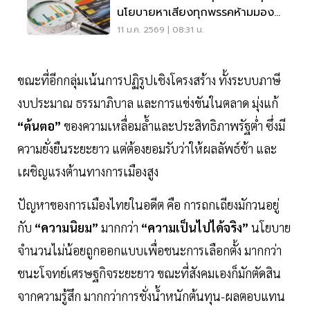
นโยบายหาเสียงทุกพรรคห้ามมอง
ข้าม
11 ม.ค. 2569 | 08:31 น.
ขณะที่อีกกลุ่มเน้นการปฏิรูปเชิงโครงสร้าง ทั้งระบบภาษี
งบประมาณ ธรรมาภิบาล และการแข่งขันในตลาด มุ่งแก้
“ต้นตอ”
ของความเหลื่อมลํ้าและประสิทธิภาพรัฐตํ่า ซึ่งมี
ความยั่งยืนระยะยาว แต่ต้องยอมรับว่าให้ผลลัพธ์ช้า และ
เผชิญแรงต้านทางการเมืองสูง
ปัญหาของการเมืองไทยในอดีต คือ การถกเถียงมักวนอยู่
กับ
“ความนิยม”
มากกว่า
“ความเป็นไปได้จริง”
นโยบาย
จำนวนไม่น้อยถูกออกแบบเพื่อชนะการเลือกตั้ง มากกว่า
ชนะโจทย์เศรษฐกิจระยะยาว ขณะที่สังคมเองก็มักตัดสิน
จากความรู้สึก มากกว่าการชั่งนํ้าหนักต้นทุน-ผลตอบแทน