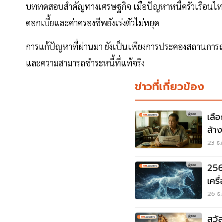
บททดสอบสำคัญทางเศรษฐกิจ เมื่อปัญหาหนี้ครัวเรือนไทยข
ดอกเบี้ยและค่าครองชีพยังเร่งตัวไม่หยุด
การแก้ปัญหาที่ผ่านมา ยังเป็นเพียงการประคองสถานการณ์
และความสามารถชำระหนี้ที่แท้จริง
ข่าวที่เกี่ยวข้อง
เลื
ล้า
23 ธ.
256
เคร
ทาง
26 ธ.
สวั