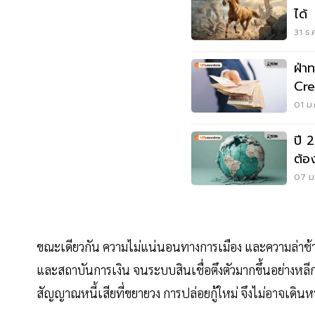
ได้
31 ธ.
ฝ่า
Cre
แค่
01 ม.
ปี 
ต้อ
07 ม.
ขณะเดียวกัน ความไม่แน่นอนทางการเมือง และความล่าช้า
และสถาบันการเงิน จนระบบสินเชื่อตึงตัวมากขึ้นอย่างหลีกเ
สัญญาณหนี้เสียที่ขยายวง การปล่อยกู้ใหม่ จึงไม่อาจเดินหน