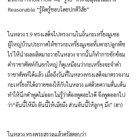
Reasonable “รู้ผิดรู้ชอบโดยปกติวิสัย”
ในหลวง ร.9 ทรงเสด็จไปทรงงานในถิ่นกะเหรี่ยงมูเซอ
ผู้ใหญ่บ้านประกาศให้ชาวกะเหรี่ยงมูเซอที่เพาะปลูกพืช
ไร่ ให้นำผลผลิตมาถวายในหลวง จากนั้นก็ทำการซักซ้อม
คำราชาศัพท์กันยกใหญ่ ก็ดูเหมือนว่ากะเหรี่ยงจะจำคำ
ราชาศัพท์ได้แล้ว เมื่อถึงวันที่ในหลวงทรงเสด็จมาตรวจงาน
กะเหรี่ยงก็ได้ถวายของให้กับในหลวง แต่ด้วยความตื่นเต้น
ทำให้นึกคำพูดไม่ออก ไม่รู้ว่าต้องพูดอะไรดี จึงพูดออกไป
ว่า“อันนี้ให้มึง อันนี้ให้เมียมึง ส่วนอันนี้ให้ลูกๆ มึง” (ฮา)
ในหลวง ทรงพระสรวลแล้วตรัสตอบว่า