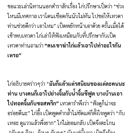
ขอแวะเล่านิทานนอกตำราสักเรื่อง ไก่ปรึกษาเป็ดว่า “ช่วง
ไหนมีเทศกาล เราโดนเชือดกันนับไม่ทัน ไปขอให้เทวดา
ท่านช่วยดีกว่า เอาไหม” เป็ดพยักหน้าเอาด้วย ครั้นเมื่อได้
เข้าพบเทวดา ไก่เล่าให้ฟังเหมือนกับที่ปรึกษากับเป็ด
เทวดาท่านถามว่า
“คนเขาฆ่าไก่แล้วเอาไปทำอะไรกัน
เหรอ”
ไก่อธิบายคร่าวๆว่า “
มันก็แล้วแต่รสนิยมของแต่ละคนนะ
ท่าน บางคนก็เอาไปย่างจิ้มกับน้ำจิ้มซีฟูด บางบ้านเอา
ไปทอดจิ้มกับซอสพริก”
เทวดารำพึงว่า “ฟังดูก็น่าจะ
อร่อยดีนะ” ไก่อึ้ง เป็ดพูดคำกล้ำไม่ชัดแต่ก็ตั้งใจพูดว่า “กับ
เหอะ ดูแววแล้วพึ่งยาก” ไก่ไม่ยอมกลับ เป็ดจึงตะโกน
“กับๆๆ ก๊าบ…ก้าบๆ กับๆๆ” นับแต่นั้นมา เป็ดจึงร้อง