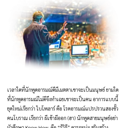
เวลาใดที่นักพูดอารมณ์ดีมีเมตตาเขาจะเป็นมนุษย์ ยามใด
ที่นักพูดอารมณ์ไม่ดีจึงทำเฉยเขาจะเป็นคน อาการแบบนี้
ยุคใหม่เรียกว่า ไบโพลาร์ คือ โรคอารมณ์แปรปรวนสองขั้ว
คนโบราณ เรียกว่า ผีเข้าผีออก (ฮา) นักพูดสายมนุษย์อย่า
มัวศึกษา Know How คือ “รู้วิธี” ควรจะมุ่งเสริมสร้าง