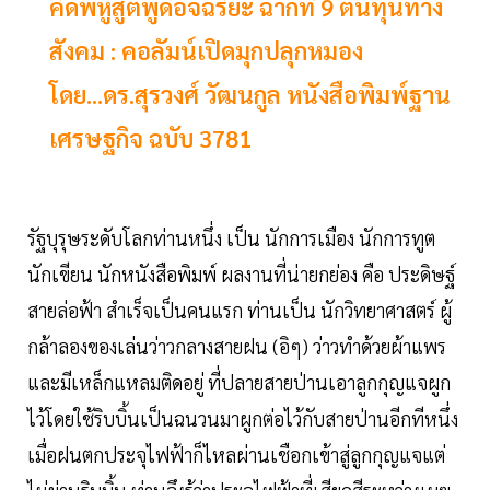
คิดพหูสูตพูดอัจฉริยะ ฉากที่ 9 ต้นทุนทาง
สังคม : คอลัมน์เปิดมุกปลุกหมอง
โดย...ดร.สุรวงศ์ วัฒนกูล หนังสือพิมพ์ฐาน
เศรษฐกิจ ฉบับ 3781
รัฐบุรุษระดับโลกท่านหนึ่ง เป็น นักการเมือง นักการทูต
นักเขียน นักหนังสือพิมพ์ ผลงานที่น่ายกย่อง คือ ประดิษฐ์
สายล่อฟ้า สำเร็จเป็นคนแรก ท่านเป็น นักวิทยาศาสตร์ ผู้
กล้าลองของเล่นว่าวกลางสายฝน (อิๆ) ว่าวทำด้วยผ้าแพร
และมีเหล็กแหลมติดอยู่ ที่ปลายสายป่านเอาลูกกุญแจผูก
ไว้โดยใช้ริบบิ้นเป็นฉนวนมาผูกต่อไว้กับสายป่านอีกทีหนึ่ง
เมื่อฝนตกประจุไฟฟ้าก็ไหลผ่านเชือกเข้าสู่ลูกกุญแจแต่