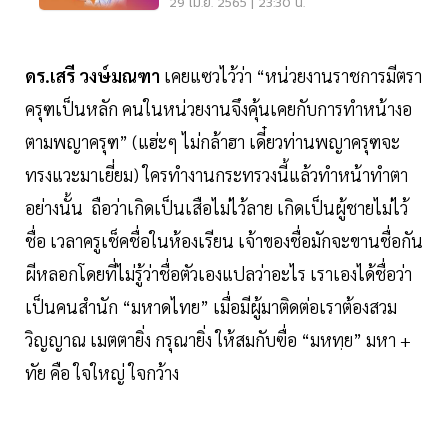
29 เม.ย. 2565 | 23:30 น.
ดร.เสรี วงษ์มณฑา
เคยแซวไว้ว่า “หน่วยงานราชการมีตรา
ครุฑเป็นหลัก คนในหน่วยงานจึงคุ้นเคยกับการทำหน้างอ
ตามพญาครุฑ” (แฮ่ะๆ ไม่กล้าฮา เดี๋ยวท่านพญาครุฑจะ
ทรงแวะมาเยี่ยม) ใครทำงานกระทรวงนี้แล้วทำหน้าทำตา
อย่างนั้น ถือว่าเกิดเป็นเสือไม่ไว้ลาย เกิดเป็นผู้ชายไม่ไว้
ชื่อ เวลาครูเช็คชื่อในห้องเรียน เจ้าของชื่อมักจะขานชื่อกัน
ผีหลอกโดยที่ไม่รู้ว่าชื่อตัวเองแปลว่าอะไร เราเองได้ชื่อว่า
เป็นคนสำนัก “มหาดไทย” เมื่อมีผู้มาติดต่อเราต้องสวม
วิญญาณ เมตตายิ่ง กรุณายิ่ง ให้สมกับฃื่อ “มหทฺย” มหา +
ทัย คือ ใจใหญ่ ใจกว้าง