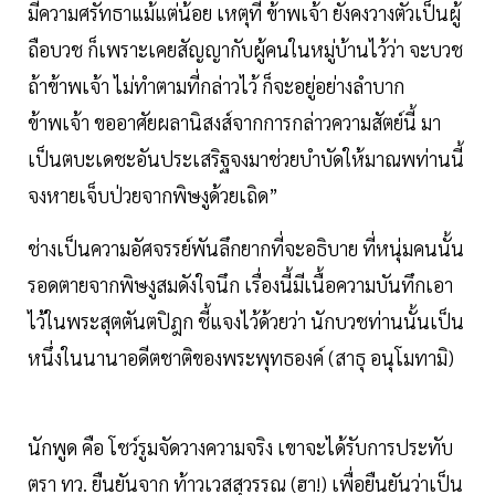
มีความศรัทธาแม้แต่น้อย เหตุที่ ข้าพเจ้า ยังคงวางตัวเป็นผู้
ถือบวช ก็เพราะเคยสัญญากับผู้คนในหมู่บ้านไว้ว่า จะบวช
ถ้าข้าพเจ้า ไม่ทำตามที่กล่าวไว้ ก็จะอยู่อย่างลำบาก
ข้าพเจ้า ขออาศัยผลานิสงส์จากการกล่าวความสัตย์นี้ มา
เป็นตบะเดชะอันประเสริฐจงมาช่วยบำบัดให้มาณพท่านนี้
จงหายเจ็บป่วยจากพิษงูด้วยเถิด”
ช่างเป็นความอัศจรรย์พันลึกยากที่จะอธิบาย ที่หนุ่มคนนั้น
รอดตายจากพิษงูสมดังใจนึก เรื่องนี้มีเนื้อความบันทึกเอา
ไว้ในพระสุตตันตปิฎก ชี้แจงไว้ด้วยว่า นักบวชท่านนั้นเป็น
หนึ่งในนานาอดีตชาติของพระพุทธองค์ (สาธุ อนุโมทามิ)
นักพูด คือ โชว์รูมจัดวางความจริง เขาจะได้รับการประทับ
ตรา ทว. ยืนยันจาก ท้าวเวสสุวรรณ (ฮา!) เพื่อยืนยันว่าเป็น