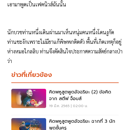
เอามาพูดเป็นเฟคนิวส์ฉันนั้น
นักบวชท่านหนึ่งเดินผ่านมาเห็นหนุ่มคนหนึ่งโดนงูกัด
ท่านชะงักเพราะไม่มียาแก้พิษพกติดตัว พื้นที่เกิดเหตุก็อยู่
ห่างหมอไกลลิบ ท่านจึงตัดสินใจประกาศความสัตย์กลางป่า
ว่า
ข่าวที่เกี่ยวข้อง
คิดพหูสูตพูดอัจฉริยะ (2) ข้อคิด
จาก สตีฟ จ็อบส์
19 มี.ค. 2565 | 02:00 น.
คิดพหูสูตพูดอัจฉริยะ ฉากที่ 3 นัก
พูดชั้นครู