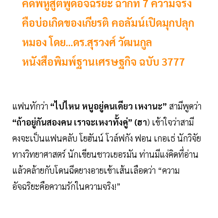
คิดพหูสูตพูดอัจฉริยะ ฉากที่ 7 ความจริง
คือบ่อเกิดของเกียรติ คอลัมน์เปิดมุกปลุก
หมอง โดย...ดร.สุรวงศ์ วัฒนกูล
หนังสือพิมพ์ฐานเศรษฐกิจ ฉบับ 3777
แฟนทักว่า
“ไปไหน หนูอยู่คนเดียว เหงานะ”
สามีพูดว่า
“ถ้าอยู่กันสองคน เราจะเหงาทั้งคู่” (ฮา
) เข้าใจว่าสามี
คงจะเป็นแฟนคลับ โยฮันน์ โวล์ฟกัง ฟอน เกอเธ่ นักวิจัย
ทางวิทยาศาสตร์ นักเขียนชาวเยอรมัน ท่านมีแง่คิดที่อ่าน
แล้วคล้ายกับโดนฉีดยางอายเข้าเส้นเลือดว่า “ความ
อัจฉริยะคือความรักในความจริง!”