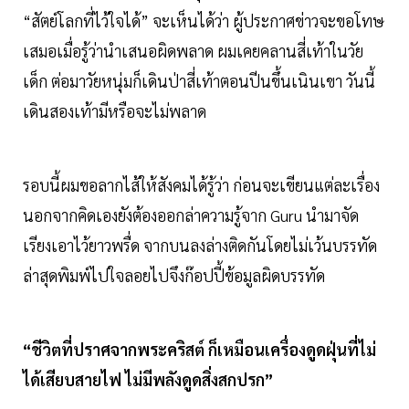
“สัตย์โลกที่ไว้ใจได้” จะเห็นได้ว่า ผู้ประกาศข่าวจะขอโทษ
เสมอเมื่อรู้ว่านำเสนอผิดพลาด ผมเคยคลานสี่เท้าในวัย
เด็ก ต่อมาวัยหนุ่มก็เดินป่าสี่เท้าตอนปีนขึ้นเนินเขา วันนี้
เดินสองเท้ามีหรือจะไม่พลาด
รอบนี้ผมขอลากไส้ให้สังคมได้รู้ว่า ก่อนจะเขียนแต่ละเรื่อง
นอกจากคิดเองยังต้องออกล่าความรู้จาก Guru นำมาจัด
เรียงเอาไว้ยาวพรื่ด จากบนลงล่างติดกันโดยไม่เว้นบรรทัด
ล่าสุดพิมพ์ไปใจลอยไปจึงก๊อปปี้ข้อมูลผิดบรรทัด
“ชีวิตที่ปราศจากพระคริสต์ ก็เหมือนเครื่องดูดฝุ่นที่ไม่
ได้เสียบสายไฟ ไม่มีพลังดูดสิ่งสกปรก”