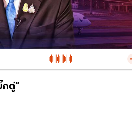
๊กตู่”