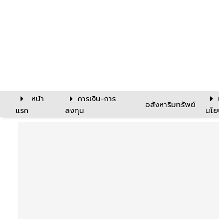
หน้า
การเงิน-การ
อสังหาริมทรัพย์
แรก
ลงทุน
นโย