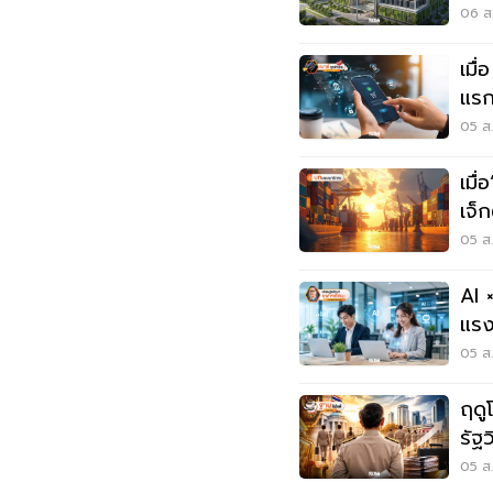
อะไ
06 ส.
เมื
แรก
05 ส.
เมื
เจ็
05 ส.
AI 
แรง
เราไ
05 ส.
ฤดู
รัฐ
05 ส.