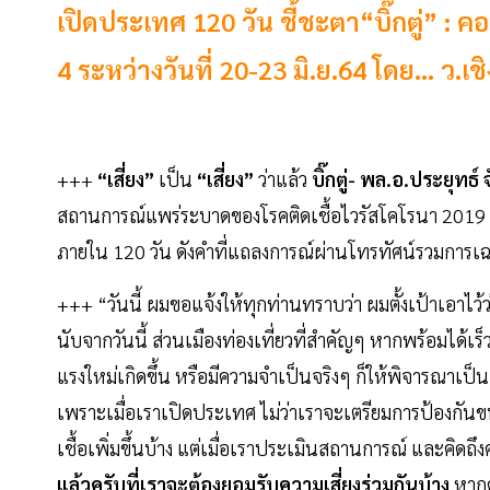
เปิดประเทศ 120 วัน ชี้ชะตา“บิ๊กตู่” :
4 ระหว่างวันที่ 20-23 มิ.ย.64 โดย... ว.เ
+++
“เสี่ยง”
เป็น
“เสี่ยง”
ว่าแล้ว
บิ๊กตู่- พล.อ.ประยุทธ์
สถานการณ์แพร่ระบาดของโรคติดเชื้อไวรัสโคโรนา 2019 (ศ
ภายใน 120 วัน ดังคำที่แถลงการณ์ผ่านโทรทัศน์รวมการเฉพา
+++ “วันนี้ ผมขอแจ้งให้ทุกท่านทราบว่า ผมตั้งเป้าเอาไ
นับจากวันนี้ ส่วนเมืองท่องเที่ยวที่สำคัญๆ หากพร้อมได้เร
แรงใหม่เกิดขึ้น หรือมีความจำเป็นจริงๆ ก็ให้พิจารณาเป็น
เพราะเมื่อเราเปิดประเทศ ไม่ว่าเราจะเตรียมการป้องกันข
เชื้อเพิ่มขึ้นบ้าง แต่เมื่อเราประเมินสถานการณ์ และคิ
แล้วครับที่เราจะต้องยอมรับความเสี่ยงร่วมกันบ้าง
หากคว