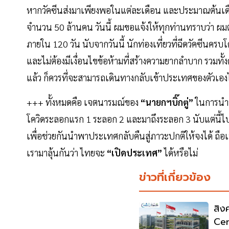
หากวัคซีนส่งมาเพียงพอในแต่ละเดือน และประมาณต้นเดือน
จำนวน 50 ล้านคน วันนี้ ผมขอแจ้งให้ทุกท่านทราบว่า ผมต
ภายใน 120 วัน นับจากวันนี้ นักท่องเที่ยวที่ฉีดวัคซีนคร
และไม่ต้องมีเงื่อนไขข้อห้ามที่สร้างความยากลำบาก รวมท
แล้ว ก็ควรที่จะสามารถเดินทางกลับเข้าประเทศของตัวเองได
+++ ทั้งหมดคือ เจตนารมณ์ของ
“นายกฯบิ๊กตู่”
ในการนำพา
โควิดระลอกแรก 1 ระลอก 2 และมาถึงระลอก 3 นับแต่นี้ไปต้อ
เพื่อช่วยกันนำพาประเทศกลับคืนสู่ภาวะปกติให้จงได้ ถือ
เรามาลุ้นกันว่า ไทยจะ
“เปิดประเทศ”
ได้หรือไม่
ข่าวที่เกี่ยวข้อง
สิง
Cen