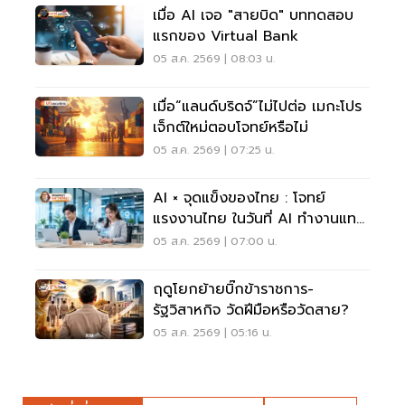
เมื่อ AI เจอ "สายบิด" บททดสอบ
แรกของ Virtual Bank
05 ส.ค. 2569 | 08:03 น.
เมื่อ“แลนด์บริดจ์”ไม่ไปต่อ เมกะโปร
เจ็กต์ใหม่ตอบโจทย์หรือไม่
05 ส.ค. 2569 | 07:25 น.
AI × จุดแข็งของไทย : โจทย์
แรงงานไทย ในวันที่ AI ทำงานแทน
เราได้มากขึ้น
05 ส.ค. 2569 | 07:00 น.
ฤดูโยกย้ายบิ๊กข้าราชการ-
รัฐวิสาหกิจ วัดฝีมือหรือวัดสาย?
05 ส.ค. 2569 | 05:16 น.