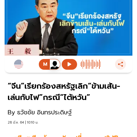
“จีน”เรียกร้องสหรัฐเลิก“ข้ามเส้น-
เล่นกับไฟ”กรณี“ไต้หวัน”
By
ธวัชชัย อินทรประดิษฐ์
28 มี.ค. 64 | 10:10 น.