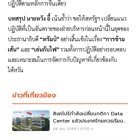
ปฏิบัติตามหลักการจีนเดียว
บทสรุป นายหวัง อี้
เน้นย้ำว่า ขอให้สหรัฐฯ เปลี่ยนแนว
ปฏิบัติที่เป็นอันตรายของฝ่ายบริหารก่อนหน้านี้ในยุคของ
ประธานาธิบดี
“ทรัมป์”
อย่างสิ้นเชิงในเรื่อง
“การข้าม
เส้น”
และ
“เล่นกับไฟ”
รวมทั้งการปฏิบัติอย่างรอบคอบ
และเหมาะสมในการจัดการกับปัญหาที่เกี่ยวข้องกับ
ไต้หวัน
ข่าวที่เกี่ยวข้อง
สิงคโปร์กำลังเปลี่ยนกติกา Data
Center แล้วประเทศไทยควรเรียนรู้
อะไร?
06 ส.ค. 2569 | 01:35 น.