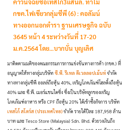
คำวินิจฉัยซื้อเทสโก้3แสนล. ทำไม
กขค.ไฟเขียวกลุ่มซีพี (6) : คอลัมน์
ทางออกนอกตำรา ฐานเศรษฐกิจ ฉบับ
3645 หน้า 4 ระหว่างวันที่ 17-20
ม.ค.2564 โดย...บากบั่น บุญเลิศ
มาติดตามมติของคณะกรรมการการแข่งขันทางการค้า (กขค.) ที่
อนุญาตให้ทางกลุ่มบริษัท
ซี.พี. รีเทล ดีเวลลอปเม้นท์
จำกัด
ทางทางกลุ่มซีพี ออลล์ถือหุ้น 40%, เจริญโภคภัณฑ์โฮลดิ้งถือหุ้น
40% และ ซี.พี. เมอร์แชนไดซิ่ง ซึ่งเป็นบริษัทลูกของเจริญ
โภคภัณฑ์อาหาร หรือ CPF ถือหุ้น 20% ได้เข้าซื้อกิจการ บริษัท
เทสโก้ สโตร์ส (ประเทศไทย)
จำกัด รายได้ปีละ 187,958 ล้าน
บาท และ Tesco Store (Malaysia) Sdn. Bhd. ด้วยวงเงินถึง