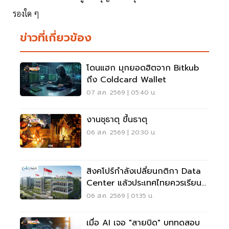
รองใด ๆ
ข่าวที่เกี่ยวข้อง
โดนแฮก มุกยอดฮิตจาก Bitkub
ถึง Coldcard Wallet
07 ส.ค. 2569 | 05:40 น.
งานชุธาตุ ขึ้นธาตุ
06 ส.ค. 2569 | 20:30 น.
สิงคโปร์กำลังเปลี่ยนกติกา Data
Center แล้วประเทศไทยควรเรียนรู้
อะไร?
06 ส.ค. 2569 | 01:35 น.
เมื่อ AI เจอ "สายบิด" บททดสอบ