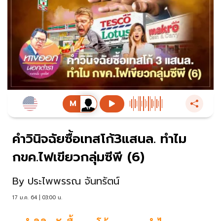
คำวินิจฉัยซื้อเทสโก้3แสนล. ทำไม
กขค.ไฟเขียวกลุ่มซีพี (6)
By
ประไพพรรณ จันทรัตน์
17 ม.ค. 64 | 03:00 น.