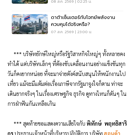
สำหรับ AI Data Center แห่ง
08 ส.ค. 2569 | 02:25 น.
อนาคต
ดาต้าเซ็นเตอร์กับโจทย์พลังงาน
ควบคุมได้จริงหรือ?
07 ส.ค. 2569 | 23:00 น.
*** บริษัทยักษ์ใหญ่หรือรัฐวิสาหกิจใหญ่ๆ ทั้งหลายคง
ทำได้ แต่บริษัทเล็กๆ ที่ต้องขับเคลื่อนงานอย่างแข็งขันทุก
วันก็คงยากหน่อย ที่จะมาจ่ายตังค์สนับสนุนให้พนักงานไป
เที่ยว แม้จะมีแต้มต่อเรื่องภาษีจากรัฐมาจูงใจก็ตาม ท่าจะ
เดินยากจริงๆ ในเรื่องเศรษฐกิจ ธุรกิจ ดูทางไหนก็ตันๆ ใน
การฝ่าฟันกันเหลือเกิน
*** สุดท้ายขอแสดงความเสียใจกับ
พิทักษ์ พฤทธิสาริ
กร
ประธานเจ้าหน้าที่บริหารปฏิบัติการ บริษัท
ฮอนด้า