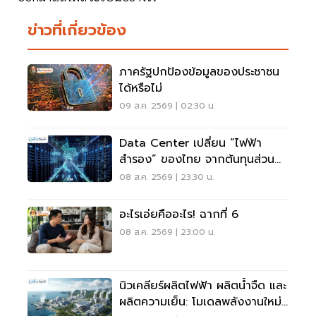
ข่าวที่เกี่ยวข้อง
ภาครัฐปกป้องข้อมูลของประชาชน
ได้หรือไม่
09 ส.ค. 2569 | 02:30 น.
Data Center เปลี่ยน “ไฟฟ้า
สำรอง” ของไทย จากต้นทุนส่วน
เกินสู่โอกาสเศรษฐกิจใหม่
08 ส.ค. 2569 | 23:30 น.
อะไรเอ่ยคืออะไร! ฉากที่ 6
08 ส.ค. 2569 | 23:00 น.
นิวเคลียร์ผลิตไฟฟ้า ผลิตน้ำจืด และ
ผลิตความเย็น: โมเดลพลังงานใหม่