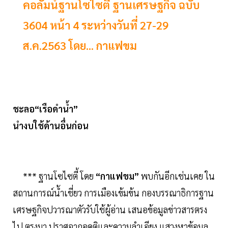
คอลัมน์ฐานโซไซตี ฐานเศรษฐกิจ ฉบับ
3604 หน้า 4 ระหว่างวันที่ 27-29
ส.ค.2563 โดย... กาแฟขม
ชะลอ“เรือดำน้ำ”
นำงบใช้ด้านอื่นก่อน
*** ฐานโซไซตี้ โดย
“กาแฟขม”
พบกันอีกเช่นเคย ใน
สถานการณ์น้ำเชี่ยว การเมืองเข้มข้น กองบรรณาธิการฐาน
เศรษฐกิจปวารณาตัวรับใช้ผู้อ่าน เสนอข้อมูลข่าวสารตรง
ไป ตรงมา ปราศจากอคติและความลำเอียง แสวงหาข้อมูล