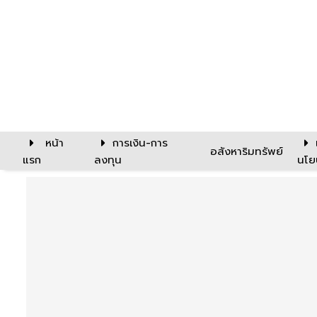
หน้า
การเงิน-การ
อสังหาริมทรัพย์
แรก
ลงทุน
นโย