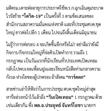
มติครม.เคาะต่ออายุการประกาศใช้พ.ร.ก.ฉุกเฉินคุมระบาด
ไวรัสร้าย
“โควิด-19”
เป็นครั้งที่ 3 ตามข้อเสนอของ
สำนักงานสภาความมั่นคงแห่งชาติ และที่ประชุมศบค.ชุด
ใหญ่ ยาวต่อไปอีก 1 เดือน ไปจนถึงสิ้นเดือนมิถุนายน
ไม่รู้ว่าการต่อรอบ 4 จะเกิดขึ้นอีกหรือไม่? อย่าลืมว่ายังมี
กิจการ/กิจกรรมใหญ่ที่จ่อคิวเปิดทำการ รวมถึง 1
กรกฎาคม เป็นวันแรกที่นักเรียนทั่วประเทศเปิดเทอม
กลับไปพบเจอเพื่อนฝูงและเรียนหนังสือท่ามกลางความ
กังวล-ห่วงใยของผู้ปกครอง ถ้าสังคม
“การ์ดตก”
สายข่าวเล่าให้ฟังว่าในการประชุม ศบค.ชุดใหญ่ล่าสุด
หารือล่วงหน้าไว้แล้วถึง
“วันเปิดเทอม”
1 กรกฎาคม ด้วย
เช่นเดียวกัน ซึ่ง
พล.อ.ประยุทธ์ จันทร์โอชา
นายกฯ