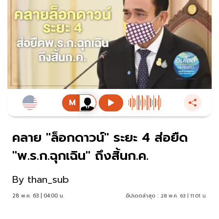
คลาย "ล็อกดาวน์" ระยะ 4 ส่อยืด
"พ.ร.ก.ฉุกเฉิน" ถึงสิ้นก.ค.
By
than_sub
28 พ.ค. 63 | 04:00 น.
อัปเดตล่าสุด :
28 พ.ค. 63 | 11:01 น.