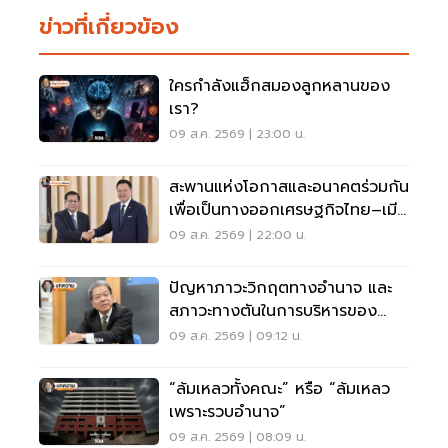
ข่าวที่เกี่ยวข้อง
ใครกำลังแฮ็กสมองลูกหลานของ
เรา?
09 ส.ค. 2569 | 23:00 น.
สะพานแห่งโอกาสและอนาคตร่วมกัน
เพื่อเป็นทางออกเศรษฐกิจไทย–เมีย
นมา
09 ส.ค. 2569 | 22:00 น.
ปัญหาภาวะวิกฤตทางอํานาจ และ
สภาวะทางตันในการบริหารของ
บอร์ด กสทช.
09 ส.ค. 2569 | 09:12 น.
“ล้มเหลวทั้งคณะ” หรือ “ล้มเหลว
เพราะรวบอำนาจ”
09 ส.ค. 2569 | 08:09 น.