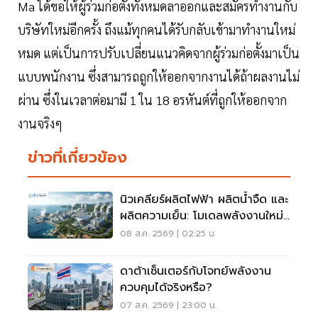
Ma ได้ขอให้ผู้ร่วมก่อตั้งทั้งหมดลาออกและสมัครทำงานกับ
บริษัทใหม่อีกครั้ง ถึงแม้ทุกคนได้รับกลับเข้ามาทำงานใหม่
หมด แต่เป็นการปรับเปลี่ยนแนวคิดจากผู้ร่วมก่อตั้งมาเป็น
แบบพนักงาน ซึ่งสามารถถูกให้ออกจากงานได้ถ้าผลงานไม่
ผ่าน ซึ่งในเวลาต่อมามี 1 ใน 18 อรหันต์ที่ถูกให้ออกจาก
งานจริงๆ
ข่าวที่เกี่ยวข้อง
นิวเคลียร์ผลิตไฟฟ้า ผลิตน้ำจืด และ
ผลิตความเย็น: โมเดลพลังงานใหม่
สำหรับ AI Data Center แห่ง
08 ส.ค. 2569 | 02:25 น.
อนาคต
ดาต้าเซ็นเตอร์กับโจทย์พลังงาน
ควบคุมได้จริงหรือ?
07 ส.ค. 2569 | 23:00 น.