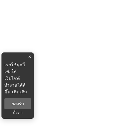
×
เราใช้คุกกี้
เพื่อให้
เว็บไซต์
ทำงานได้ดี
ขึ้น
เพิ่มเติม
ยอมรับ
ตั้งค่า