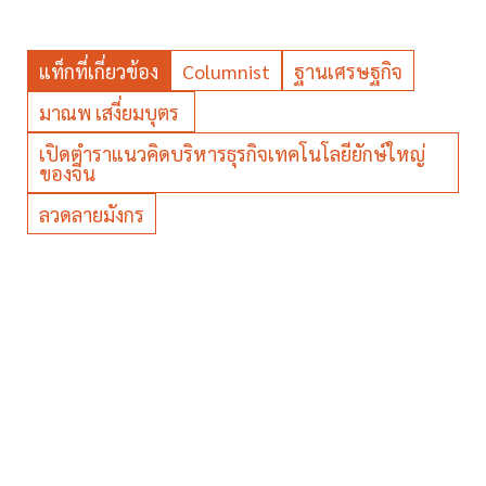
แท็กที่เกี่ยวข้อง
Columnist
ฐานเศรษฐกิจ
มาณพ เสงี่ยมบุตร
เปิดตำราแนวคิดบริหารธุรกิจเทคโนโลยียักษ์ใหญ่
ของจีน
ลวดลายมังกร