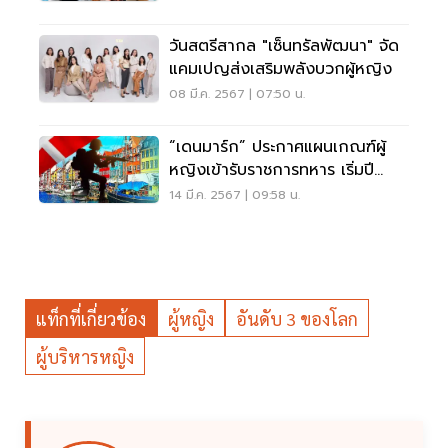
วันสตรีสากล "เซ็นทรัลพัฒนา" จัด
แคมเปญส่งเสริมพลังบวกผู้หญิง
08 มี.ค. 2567 | 07:50 น.
“เดนมาร์ก” ประกาศแผนเกณฑ์ผู้
หญิงเข้ารับราชการทหาร เริ่มปี
2569
14 มี.ค. 2567 | 09:58 น.
แท็กที่เกี่ยวข้อง
ผู้หญิง
อันดับ 3 ของโลก
ผู้บริหารหญิง