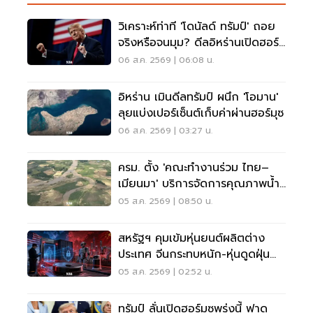
วิเคราะห์ท่าที 'โดนัลด์ ทรัมป์' ถอย
จริงหรือจนมุม? ดีลอิหร่านเปิดฮอร์
มุซ
06 ส.ค. 2569 | 06:08 น.
อิหร่าน เมินดีลทรัมป์ ผนึก 'โอมาน'
ลุยแบ่งเปอร์เซ็นต์เก็บค่าผ่านฮอร์มุซ
06 ส.ค. 2569 | 03:27 น.
ครม. ตั้ง 'คณะทำงานร่วม ไทย–
เมียนมา' บริการจัดการคุณภาพน้ำ
ข้ามแดน
05 ส.ค. 2569 | 08:50 น.
สหรัฐฯ คุมเข้มหุ่นยนต์ผลิตต่าง
ประเทศ จีนกระทบหนัก-หุ่นดูดฝุ่น
โดนด้วย
05 ส.ค. 2569 | 02:52 น.
ทรัมป์ ลั่นเปิดฮอร์มุซพรุ่งนี้ ฟาด