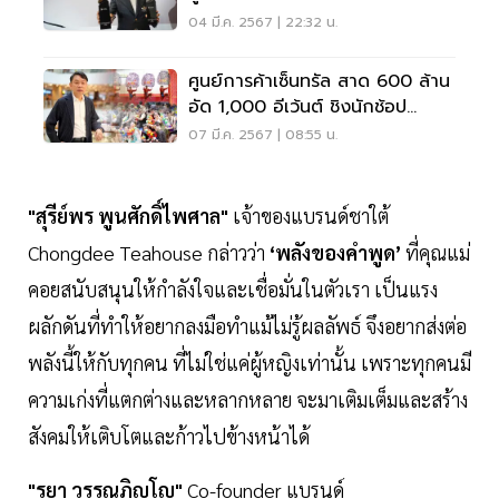
04 มี.ค. 2567 | 22:32 น.
ศูนย์การค้าเซ็นทรัล สาด 600 ล้าน
อัด 1,000 อีเว้นต์ ชิงนักช้อป
ซัมเมอร์
07 มี.ค. 2567 | 08:55 น.
"สุรีย์พร พูนศักดิ์ไพศาล"
เจ้าของแบรนด์ชาใต้
Chongdee Teahouse กล่าวว่า
‘พลังของคำพูด’
ที่คุณแม่
คอยสนับสนุนให้กำลังใจและเชื่อมั่นในตัวเรา เป็นแรง
ผลักดันที่ทำให้อยากลงมือทำแม้ไม่รู้ผลลัพธ์ จึงอยากส่งต่อ
พลังนี้ให้กับทุกคน ที่ไม่ใช่แค่ผู้หญิงเท่านั้น เพราะทุกคนมี
ความเก่งที่แตกต่างและหลากหลาย จะมาเติมเต็มและสร้าง
สังคมให้เติบโตและก้าวไปข้างหน้าได้
"รยา วรรณภิญโญ"
Co-founder แบรนด์