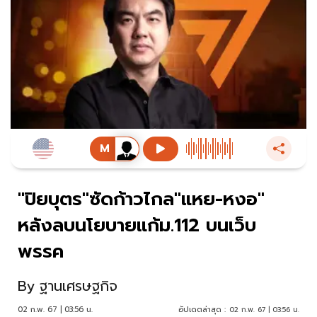
"ปิยบุตร"ซัดก้าวไกล"แหย-หงอ"
หลังลบนโยบายแก้ม.112 บนเว็บ
พรรค
By
ฐานเศรษฐกิจ
02 ก.พ. 67 | 03:56 น.
อัปเดตล่าสุด :
02 ก.พ. 67 | 03:56 น.