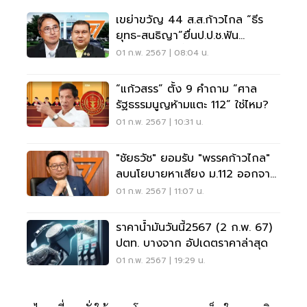
เขย่าขวัญ 44 ส.ส.ก้าวไกล “ธีร
ยุทธ-สนธิญา”ยื่นป.ป.ช.ฟัน
จริยธรรมพรุ่งนี้
01 ก.พ. 2567 | 08:04 น.
“แก้วสรร” ตั้ง 9 คำถาม “ศาล
รัฐธรรมนูญห้ามแตะ 112” ใช่ไหม?
01 ก.พ. 2567 | 10:31 น.
"ชัยธวัช" ยอมรับ "พรรคก้าวไกล"
ลบนโยบายหาเสียง ม.112 ออกจาก
เว็บ
01 ก.พ. 2567 | 11:07 น.
ราคาน้ำมันวันนี้2567 (2 ก.พ. 67)
ปตท. บางจาก อัปเดตราคาล่าสุด
01 ก.พ. 2567 | 19:29 น.