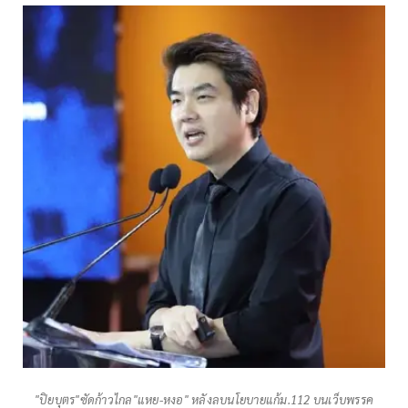
"ปิยบุตร"ซัดก้าวไกล"แหย-หงอ" หลังลบนโยบายแก้ม.112 บนเว็บพรรค