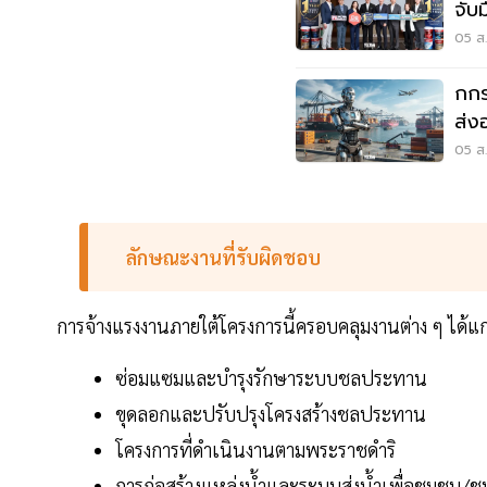
จับ
05 ส.
กกร
ส่ง
ข้อม
05 ส.
ลักษณะงานที่รับผิดชอบ
การจ้างแรงงานภายใต้โครงการนี้ครอบคลุมงานต่าง ๆ ได้แก
ซ่อมแซมและบำรุงรักษาระบบชลประทาน
ขุดลอกและปรับปรุงโครงสร้างชลประทาน
โครงการที่ดำเนินงานตามพระราชดำริ
การก่อสร้างแหล่งน้ำและระบบส่งน้ำเพื่อชุมชน/