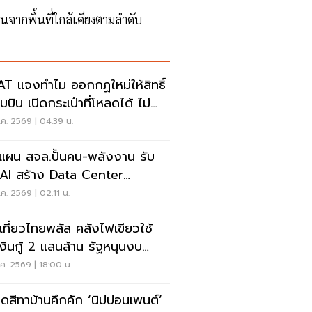
จากพื้นที่ใกล้เคียงตามลำดับ
T แจงทำไม ออกกฏใหม่ให้สิทธิ์
บิน เปิดกระเป๋าที่โหลดได้ ไม่
งเรียกเจ้าของ
ค. 2569 | 04:39 น.
ดแผน สจล.ปั้นคน-พลังงาน รับ
Data Center
ndbox
ค. 2569 | 02:11 น.
เที่ยวไทยพลัส คลังไฟเขียวใช้
งินกู้ 2 แสนล้าน รัฐหนุนงบ
50-2,000 ล้านบาท
ค. 2569 | 18:00 น.
ดสีทาบ้านคึกคัก ‘นิปปอนเพนต์’