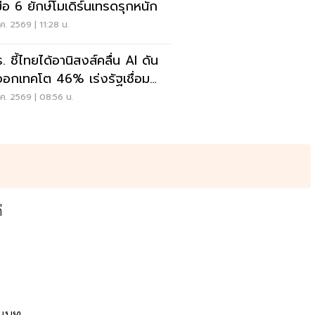
มือ 6 ยักษ์โมเดิร์นเทรดรุกหนัก
ค. 2569 | 11:28 น.
. ชี้ไทยได้อานิสงส์คลื่น AI ดัน
ออกเทคโต 46% เร่งรัฐเชื่อม
ูล
ค. 2569 | 08:56 น.
่
ชนบท