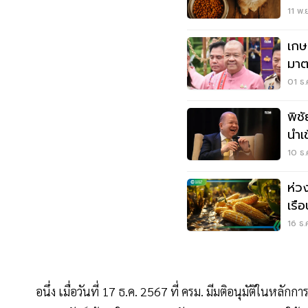
หมื่
11 พ.
เกษ
มาต
67/
01 ธ.
พิช
นำเ
ระบ
10 ธ.
ห่ว
เรื
ออ
16 ธ.
อนึ่ง เมื่อวันที่ 17 ธ.ค. 2567 ที่ ครม. มีมติอนุมัติในหลั