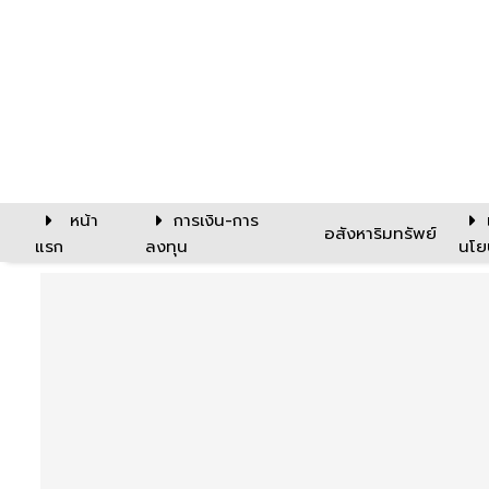
หน้า
การเงิน-การ
อสังหาริมทรัพย์
แรก
ลงทุน
นโย