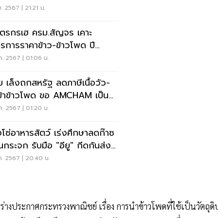
นล้าน
ย. 2567 | 21:21 น.
ตรกรเฮ ครม.สัญจร เคาะ
รการราคาข้าว-ข้าวโพด ปี
68 วงเงิน 9.9 พันล้าน
ค. 2567 | 01:06 น.
ัย เล็งถกสหรัฐ ลดภาษีเนื้อวัว-
ข้าข้าวโพด ขอ AMCHAM เป็นก
อกเสียง
ค. 2567 | 01:20 น.
งโซ่อาหารสัตว์ เร่งศึกษาลดก๊าซ
อนกระจก รับมือ "อียู" กีดกันส่ง
ก
ค. 2567 | 20:40 น.
กการร่างประกาศกระทรวงพาณิชย์ เรื่อง การนำข้าวโพดที่ใช้เป็นวัตถุดิ